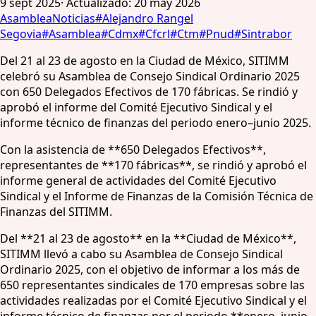
9 sept 2025
·
Actualizado
:
20 may 2026
Asamblea
Noticias
#
Alejandro Rangel
Segovia
#
Asamblea
#
Cdmx
#
Cfcrl
#
Ctm
#
Pnud
#
Sintrabor
Del 21 al 23 de agosto en la Ciudad de México, SITIMM
celebró su Asamblea de Consejo Sindical Ordinario 2025
con 650 Delegados Efectivos de 170 fábricas. Se rindió y
aprobó el informe del Comité Ejecutivo Sindical y el
informe técnico de finanzas del periodo enero–junio 2025.
Con la asistencia de **650 Delegados Efectivos**,
representantes de **170 fábricas**, se rindió y aprobó el
informe general de actividades del Comité Ejecutivo
Sindical y el Informe de Finanzas de la Comisión Técnica de
Finanzas del SITIMM.
Del **21 al 23 de agosto** en la **Ciudad de México**,
SITIMM llevó a cabo su Asamblea de Consejo Sindical
Ordinario 2025, con el objetivo de informar a los más de
650 representantes sindicales de 170 empresas sobre las
actividades realizadas por el Comité Ejecutivo Sindical y el
informe técnico de finanzas por el periodo **enero–junio