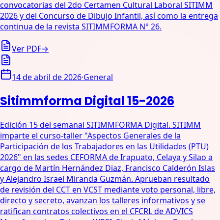
convocatorias del 2do Certamen Cultural Laboral SITIMM
2026 y del Concurso de Dibujo Infantil, así como la entrega
continua de la revista SITIMMFORMA N° 26.
Ver PDF
→
14 de abril de 2026
·
General
Sitimmforma Digital 15-2026
Edición 15 del semanal SITIMMFORMA Digital. SITIMM
imparte el curso-taller "Aspectos Generales de la
Participación de los Trabajadores en las Utilidades (PTU)
2026" en las sedes CEFORMA de Irapuato, Celaya y Silao a
cargo de Martín Hernández Diaz, Francisco Calderón Islas
y Alejandro Israel Miranda Guzmán. Aprueban resultado
de revisión del CCT en VCST mediante voto personal, libre,
directo y secreto, avanzan los talleres informativos y se
ratifican contratos colectivos en el CFCRL de ADVICS