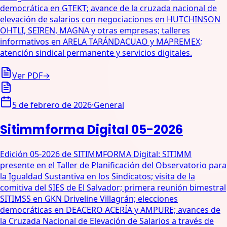
democrática en GTEKT; avance de la cruzada nacional de
elevación de salarios con negociaciones en HUTCHINSON
OHTLI, SEIREN, MAGNA y otras empresas; talleres
informativos en ARELA TARÁNDACUAO y MAPREMEX;
atención sindical permanente y servicios digitales.
Ver PDF
→
5 de febrero de 2026
·
General
Sitimmforma Digital 05-2026
Edición 05-2026 de SITIMMFORMA Digital: SITIMM
presente en el Taller de Planificación del Observatorio para
la Igualdad Sustantiva en los Sindicatos; visita de la
comitiva del SIES de El Salvador; primera reunión bimestral
SITIMSS en GKN Driveline Villagrán; elecciones
democráticas en DEACERO ACERÍA y AMPURE; avances de
la Cruzada Nacional de Elevación de Salarios a través de