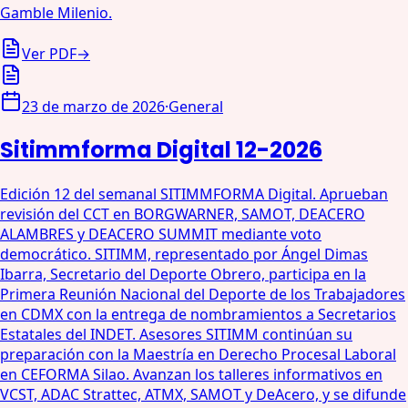
Gamble Milenio.
Ver PDF
→
23 de marzo de 2026
·
General
Sitimmforma Digital 12-2026
Edición 12 del semanal SITIMMFORMA Digital. Aprueban
revisión del CCT en BORGWARNER, SAMOT, DEACERO
ALAMBRES y DEACERO SUMMIT mediante voto
democrático. SITIMM, representado por Ángel Dimas
Ibarra, Secretario del Deporte Obrero, participa en la
Primera Reunión Nacional del Deporte de los Trabajadores
en CDMX con la entrega de nombramientos a Secretarios
Estatales del INDET. Asesores SITIMM continúan su
preparación con la Maestría en Derecho Procesal Laboral
en CEFORMA Silao. Avanzan los talleres informativos en
VCST, ADAC Strattec, ATMX, SAMOT y DeAcero, y se difunde