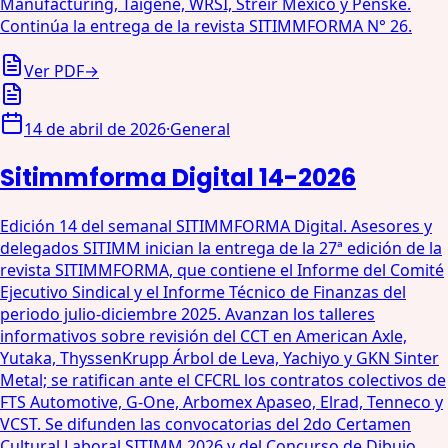
Manufacturing, Taigene, WRSI, Streir México y Penske.
Continúa la entrega de la revista SITIMMFORMA N° 26.
Ver PDF
→
14 de abril de 2026
·
General
Sitimmforma Digital 14-2026
Edición 14 del semanal SITIMMFORMA Digital. Asesores y
delegados SITIMM inician la entrega de la 27ª edición de la
revista SITIMMFORMA, que contiene el Informe del Comité
Ejecutivo Sindical y el Informe Técnico de Finanzas del
periodo julio-diciembre 2025. Avanzan los talleres
informativos sobre revisión del CCT en American Axle,
Yutaka, ThyssenKrupp Árbol de Leva, Yachiyo y GKN Sinter
Metal; se ratifican ante el CFCRL los contratos colectivos de
FTS Automotive, G-One, Arbomex Apaseo, Elrad, Tenneco y
VCST. Se difunden las convocatorias del 2do Certamen
Cultural Laboral SITIMM 2026 y del Concurso de Dibujo