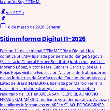
la app Yo Soy SITIMM.
Ver PDF
→
18 de marzo de 2026
·
General
Sitimmforma Digital 11-2026
Edición 11 del semanal SITIMMFORMA Digital. Una
comitiva SITIMM liderada por Bernardo Rangel Segovia
(Secretario General Primer Sustituto) junto con José Luis
Moreno López, Víctor Rafael Cabrera García y José Luis
Rojas Rojas visita la Federación Nacional de Trabajadores
de las Industrias de Artefactos del Caucho, Neumáticos y
Látex de Brasil (FENABOR), liderada por Márcio Ferreira,
para intercambiar estrategias sindicales. Aprueban
resultado del CCT en ARELA SAN FELIPE III, AUMOVIO
FIPASI y GAT MÉXICO mediante voto democrático. Avanzan
los talleres informativos en ARELA SILAO, BORGWARNER,