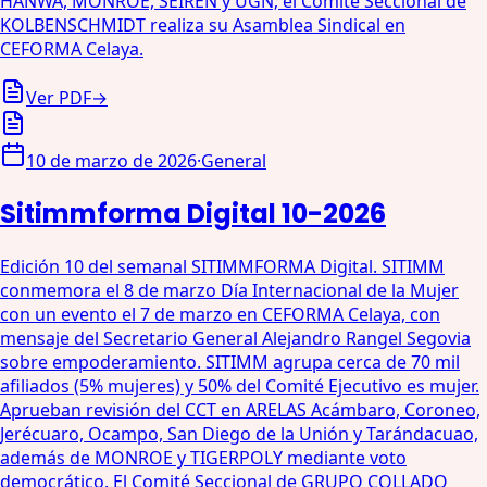
HANWA, MONROE, SEIREN y UGN; el Comité Seccional de
KOLBENSCHMIDT realiza su Asamblea Sindical en
CEFORMA Celaya.
Ver PDF
→
10 de marzo de 2026
·
General
Sitimmforma Digital 10-2026
Edición 10 del semanal SITIMMFORMA Digital. SITIMM
conmemora el 8 de marzo Día Internacional de la Mujer
con un evento el 7 de marzo en CEFORMA Celaya, con
mensaje del Secretario General Alejandro Rangel Segovia
sobre empoderamiento. SITIMM agrupa cerca de 70 mil
afiliados (5% mujeres) y 50% del Comité Ejecutivo es mujer.
Aprueban revisión del CCT en ARELAS Acámbaro, Coroneo,
Jerécuaro, Ocampo, San Diego de la Unión y Tarándacuao,
además de MONROE y TIGERPOLY mediante voto
democrático. El Comité Seccional de GRUPO COLLADO