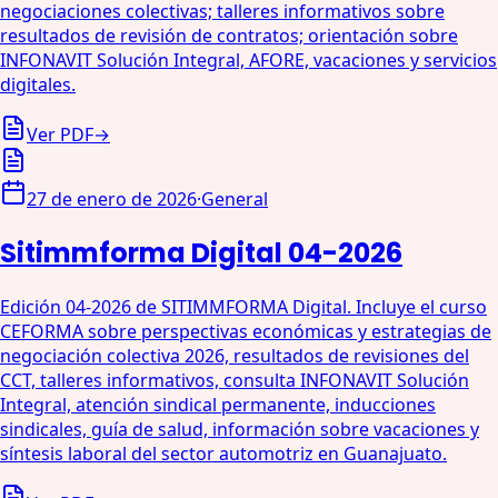
negociaciones colectivas; talleres informativos sobre
resultados de revisión de contratos; orientación sobre
INFONAVIT Solución Integral, AFORE, vacaciones y servicios
digitales.
Ver PDF
→
27 de enero de 2026
·
General
Sitimmforma Digital 04-2026
Edición 04-2026 de SITIMMFORMA Digital. Incluye el curso
CEFORMA sobre perspectivas económicas y estrategias de
negociación colectiva 2026, resultados de revisiones del
CCT, talleres informativos, consulta INFONAVIT Solución
Integral, atención sindical permanente, inducciones
sindicales, guía de salud, información sobre vacaciones y
síntesis laboral del sector automotriz en Guanajuato.