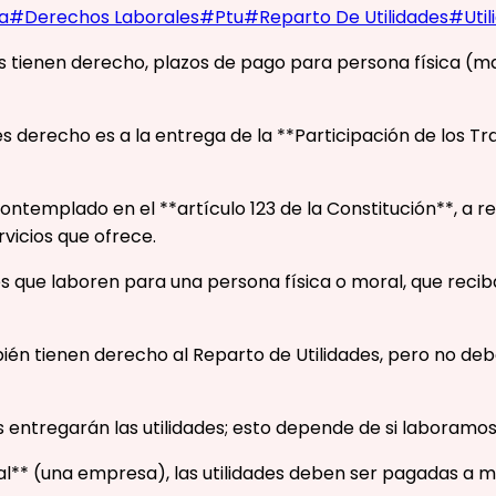
a
#
Derechos Laborales
#
Ptu
#
Reparto De Utilidades
#
Uti
s tienen derecho, plazos de pago para persona física (may
s derecho es a la entrega de la **Participación de los Tr
contemplado en el **artículo 123 de la Constitución**, a 
vicios que ofrece.
s que laboren para una persona física o moral, que recib
n tienen derecho al Reparto de Utilidades, pero no debe
entregarán las utilidades; esto depende de si laboramo
** (una empresa), las utilidades deben ser pagadas a más