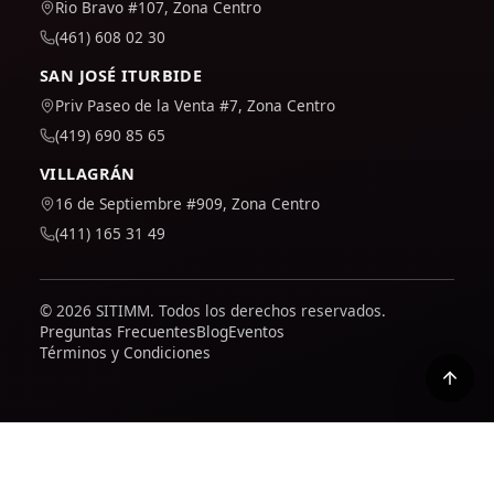
Rio Bravo #107, Zona Centro
(461) 608 02 30
SAN JOSÉ ITURBIDE
Priv Paseo de la Venta #7, Zona Centro
(419) 690 85 65
VILLAGRÁN
16 de Septiembre #909, Zona Centro
(411) 165 31 49
© 2026 SITIMM. Todos los derechos reservados.
Preguntas Frecuentes
Blog
Eventos
Términos y Condiciones
Usamos Google Analytics para entender cómo se usa el
sitio y mejorarlo. Solo se activa si lo aceptas; puedes