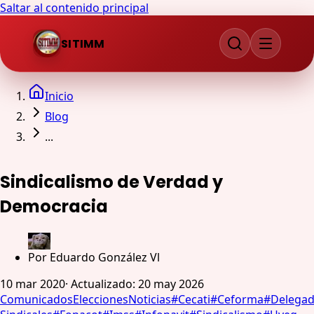
Saltar al contenido principal
SITIMM
Inicio
Blog
...
Sindicalismo de Verdad y
Democracia
Por
Eduardo González Vl
10 mar 2020
·
Actualizado
:
20 may 2026
Comunicados
Elecciones
Noticias
#
Cecati
#
Ceforma
#
Delega