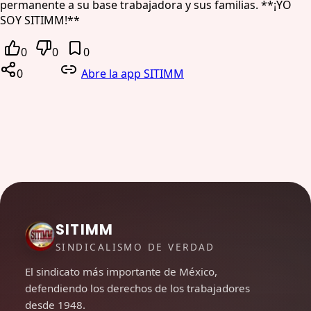
permanente a su base trabajadora y sus familias. **¡YO
SOY SITIMM!**
0
0
0
0
Abre la app SITIMM
SITIMM
SINDICALISMO DE VERDAD
El sindicato más importante de México,
defendiendo los derechos de los trabajadores
desde 1948.