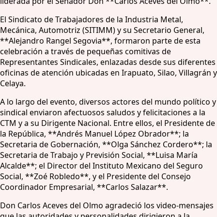
liderada por el Senador Don **Carlos Aceves del Olmo**.
El Sindicato de Trabajadores de la Industria Metal,
Mecánica, Automotriz (SITIMM) y su Secretario General,
**Alejandro Rangel Segovia**, formaron parte de esta
celebración a través de pequeñas comitivas de
Representantes Sindicales, enlazadas desde sus diferentes
oficinas de atención ubicadas en Irapuato, Silao, Villagrán y
Celaya.
A lo largo del evento, diversos actores del mundo político y
sindical enviaron afectuosos saludos y felicitaciones a la
CTM y a su Dirigente Nacional. Entre ellos, el Presidente de
la República, **Andrés Manuel López Obrador**; la
Secretaria de Gobernación, **Olga Sánchez Cordero**; la
Secretaria de Trabajo y Previsión Social, **Luisa María
Alcalde**; el Director del Instituto Mexicano del Seguro
Social, **Zoé Robledo**, y el Presidente del Consejo
Coordinador Empresarial, **Carlos Salazar**.
Don Carlos Aceves del Olmo agradeció los video-mensajes
que las autoridades y personalidades dirigieron a la