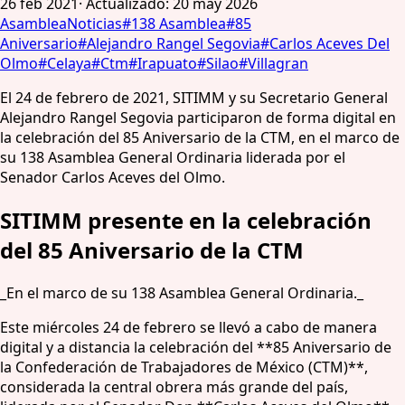
26 feb 2021
·
Actualizado
:
20 may 2026
Asamblea
Noticias
#
138 Asamblea
#
85
Aniversario
#
Alejandro Rangel Segovia
#
Carlos Aceves Del
Olmo
#
Celaya
#
Ctm
#
Irapuato
#
Silao
#
Villagran
El 24 de febrero de 2021, SITIMM y su Secretario General
Alejandro Rangel Segovia participaron de forma digital en
la celebración del 85 Aniversario de la CTM, en el marco de
su 138 Asamblea General Ordinaria liderada por el
Senador Carlos Aceves del Olmo.
SITIMM presente en la celebración
del 85 Aniversario de la CTM
_En el marco de su 138 Asamblea General Ordinaria._
Este miércoles 24 de febrero se llevó a cabo de manera
digital y a distancia la celebración del **85 Aniversario de
la Confederación de Trabajadores de México (CTM)**,
considerada la central obrera más grande del país,