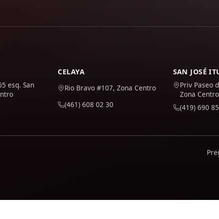
CELAYA
SAN JOSÉ I
65 esq. San
Priv Paseo d
Rio Bravo #107, Zona Centro
ntro
Zona Centro
(461) 608 02 30
(419) 690 85
Pre
 y mejorarlo. Solo se activa si lo aceptas; puedes conocer 