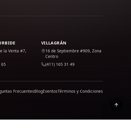
TURBIDE
VILLAGRÁN
e la Venta #7,
16 de Septiembre #909, Zona
Centro
 65
(411) 165 31 49
guntas Frecuentes
Blog
Eventos
Términos y Condiciones
cómo tratamos tus datos en nuestra política.
Política de