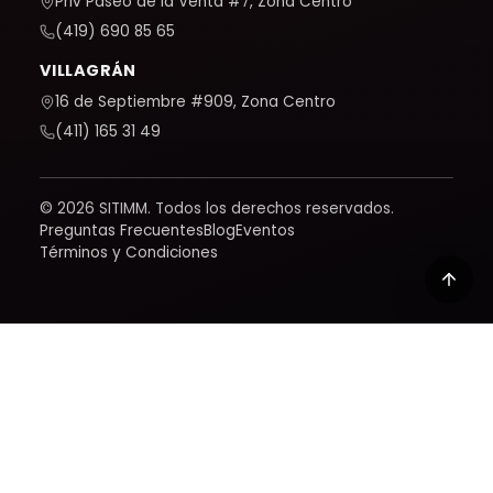
Priv Paseo de la Venta #7, Zona Centro
(419) 690 85 65
VILLAGRÁN
16 de Septiembre #909, Zona Centro
(411) 165 31 49
© 2026 SITIMM. Todos los derechos reservados.
Preguntas Frecuentes
Blog
Eventos
Términos y Condiciones
Usamos Google Analytics para entender cómo se usa el
sitio y mejorarlo. Solo se activa si lo aceptas; puedes
conocer cómo tratamos tus datos en nuestra política.
Política de privacidad
Rechazar
Aceptar