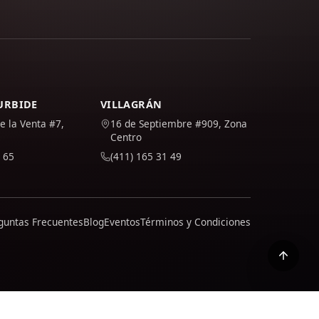
TURBIDE
VILLAGRÁN
e la Venta #7,
16 de Septiembre #909, Zona
Centro
 65
(411) 165 31 49
guntas Frecuentes
Blog
Eventos
Términos y Condiciones
cómo tratamos tus datos en nuestra política.
Política de