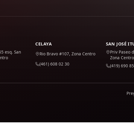
CELAYA
SAN JOSÉ I
65 esq. San
Priv Paseo d
Rio Bravo #107, Zona Centro
ntro
Zona Centro
(461) 608 02 30
(419) 690 85
Pre
 y mejorarlo. Solo se activa si lo aceptas; puedes conocer 