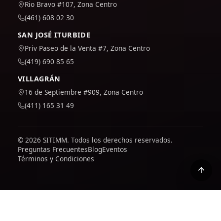
Rio Bravo #107, Zona Centro
(461) 608 02 30
SAN JOSÉ ITURBIDE
Priv Paseo de la Venta #7, Zona Centro
(419) 690 85 65
VILLAGRÁN
16 de Septiembre #909, Zona Centro
(411) 165 31 49
© 2026 SITIMM. Todos los derechos reservados.
Preguntas Frecuentes
Blog
Eventos
Términos y Condiciones
Usamos Google Analytics para entender cómo se usa el
sitio y mejorarlo. Solo se activa si lo aceptas; puedes