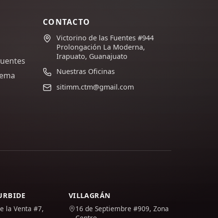
CONTACTO
Victorino de las Fuentes #944
Prolongación La Moderna,
Irapuato, Guanajuato
cuentes
Nuestras Oficinas
lema
sitimm.ctm@gmail.com
TURBIDE
VILLAGRÁN
e la Venta #7,
16 de Septiembre #909, Zona
Centro