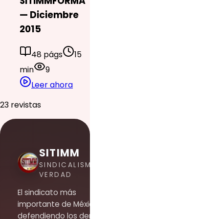
SITIMMFORMA
— Diciembre
2015
48 págs
15
min
9
Leer ahora
23 revistas
SITIMM
SINDICALISMO DE
VERDAD
El sindicato más
importante de México,
defendiendo los derechos