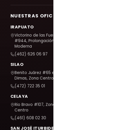
NUESTRAS OFICINAS
IRAPUATO
Victorino de las Fuentes
#944, Prolongación La
Moderna
(462) 626 06 97
SILAO
Benito Juárez #65 esq. San
Dimas, Zona Centro
(472) 722 35 01
CELAYA
Rio Bravo #107, Zona
Centro
(461) 608 02 30
SAN JOSÉ ITURBIDE