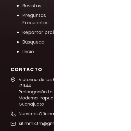
Revistas
Preguntas
Frecuentes
Reportar problema
Búsqueda
Inicio
CONTACTO
Victorino de las Fuentes
#944
Prolongación La
Moderna, Irapuato,
Guanajuato
Nuestras Oficinas
sitimm.ctm@gmail.com