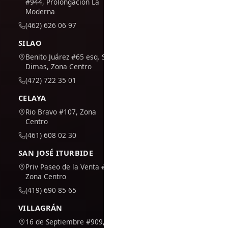
#944, Prolongación La
Moderna
(462) 626 06 97
SILAO
Benito Juárez #65 esq. San
Dimas, Zona Centro
(472) 722 35 01
CELAYA
Rio Bravo #107, Zona
Centro
(461) 608 02 30
SAN JOSÉ ITURBIDE
Priv Paseo de la Venta #7,
Zona Centro
(419) 690 85 65
VILLAGRÁN
16 de Septiembre #909,