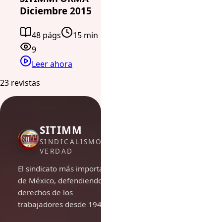
Diciembre 2015
48 págs
15 min
9
Leer ahora
23 revistas
SITIMM
SINDICALISMO DE
VERDAD
El sindicato más importante
de México, defendiendo los
derechos de los
trabajadores desde 1948.