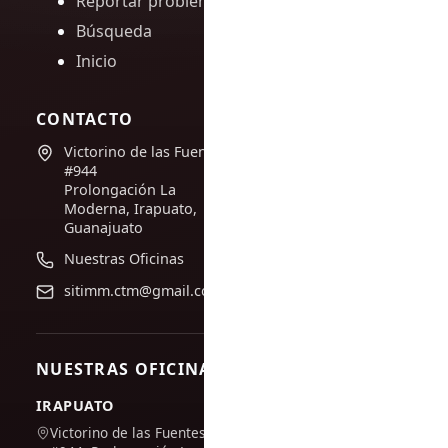
Reportar problema
Búsqueda
Inicio
CONTACTO
Victorino de las Fuentes
#944
Prolongación La
Moderna, Irapuato,
Guanajuato
Nuestras Oficinas
sitimm.ctm@gmail.com
NUESTRAS OFICINAS
IRAPUATO
Victorino de las Fuentes