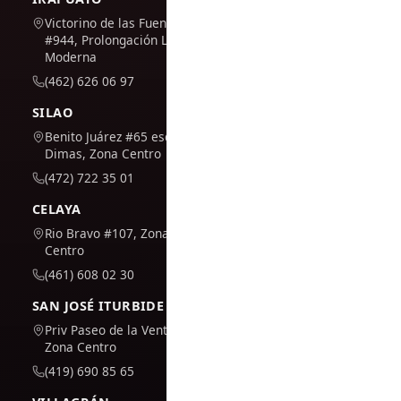
Victorino de las Fuentes
#944, Prolongación La
Moderna
(462) 626 06 97
SILAO
Benito Juárez #65 esq. San
Dimas, Zona Centro
(472) 722 35 01
CELAYA
Rio Bravo #107, Zona
Centro
(461) 608 02 30
SAN JOSÉ ITURBIDE
Priv Paseo de la Venta #7,
Zona Centro
(419) 690 85 65