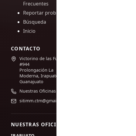
Frecuentes
Reportar problema
Búsqueda
Inicio
CONTACTO
Victorino de las Fuentes
#944
Prolongación La
Moderna, Irapuato,
Guanajuato
Nuestras Oficinas
sitimm.ctm@gmail.com
NUESTRAS OFICINAS
IRAPUATO