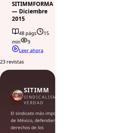
SITIMMFORMA
— Diciembre
2015
48 págs
15
min
9
Leer ahora
23 revistas
SITIMM
SINDICALISMO DE
VERDAD
El sindicato más importante
de México, defendiendo los
derechos de los