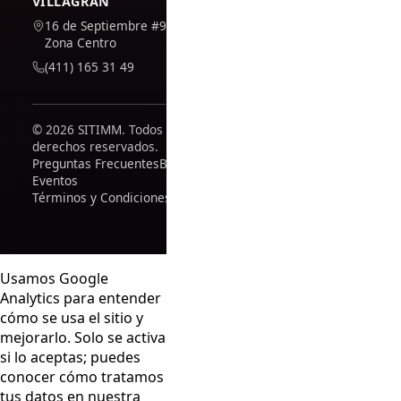
VILLAGRÁN
16 de Septiembre #909,
Zona Centro
(411) 165 31 49
© 2026 SITIMM. Todos los
derechos reservados.
Preguntas Frecuentes
Blog
Eventos
Términos y Condiciones
Usamos Google
Analytics para entender
cómo se usa el sitio y
mejorarlo. Solo se activa
si lo aceptas; puedes
conocer cómo tratamos
tus datos en nuestra