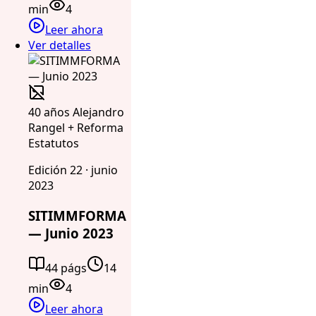
min
4
Leer ahora
Ver detalles
40 años Alejandro
Rangel + Reforma
Estatutos
Edición 22 · junio
2023
SITIMMFORMA
— Junio 2023
44 págs
14
min
4
Leer ahora