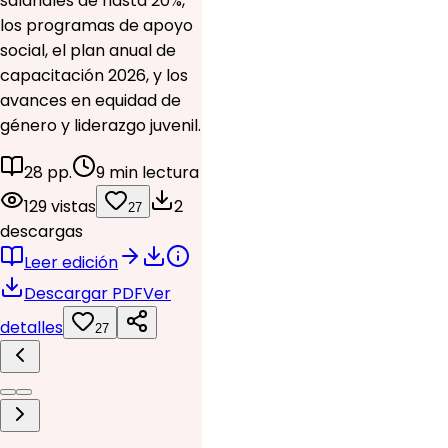
salariales de hasta 20%,
los programas de apoyo
social, el plan anual de
capacitación 2026, y los
avances en equidad de
género y liderazgo juvenil.
28 pp.
9 min lectura
129 vistas
2
27
descargas
Leer edición
Descargar PDF
Ver
detalles
27