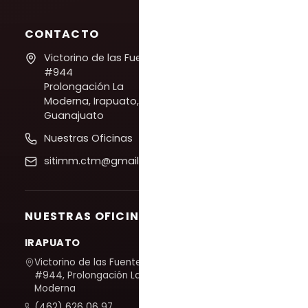
CONTACTO
Victorino de las Fuentes
#944
Prolongación La
Moderna, Irapuato,
Guanajuato
Nuestras Oficinas
sitimm.ctm@gmail.com
NUESTRAS OFICINAS
IRAPUATO
Victorino de las Fuentes
#944, Prolongación La
Moderna
(462) 626 06 97