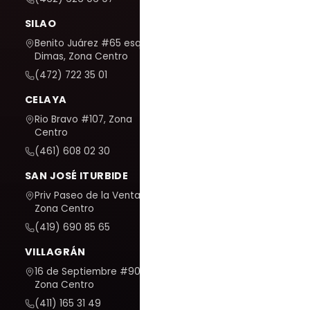
SILAO
Benito Juárez #65 esq. San
Dimas, Zona Centro
(472) 722 35 01
CELAYA
Rio Bravo #107, Zona
Centro
(461) 608 02 30
SAN JOSÉ ITURBIDE
Priv Paseo de la Venta #7,
Zona Centro
(419) 690 85 65
VILLAGRÁN
16 de Septiembre #909,
Zona Centro
(411) 165 31 49