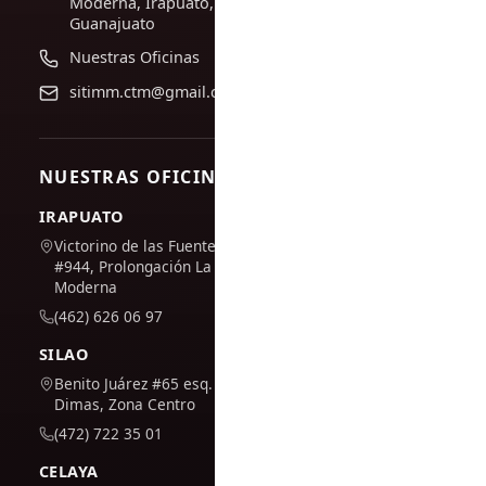
Moderna, Irapuato,
Guanajuato
Nuestras Oficinas
sitimm.ctm@gmail.com
NUESTRAS OFICINAS
IRAPUATO
Victorino de las Fuentes
#944, Prolongación La
Moderna
(462) 626 06 97
SILAO
Benito Juárez #65 esq. San
Dimas, Zona Centro
(472) 722 35 01
CELAYA