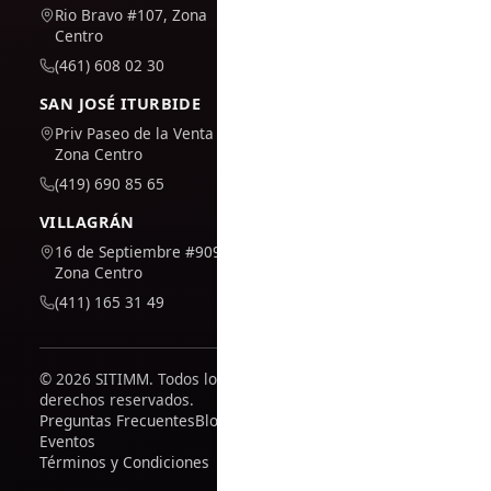
Rio Bravo #107, Zona
Centro
(461) 608 02 30
SAN JOSÉ ITURBIDE
Priv Paseo de la Venta #7,
Zona Centro
(419) 690 85 65
VILLAGRÁN
16 de Septiembre #909,
Zona Centro
(411) 165 31 49
© 2026 SITIMM. Todos los
derechos reservados.
Preguntas Frecuentes
Blog
Eventos
Términos y Condiciones