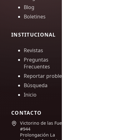
Blog
Boletines
INSTITUCIONAL
Revistas
Preguntas
Frecuentes
Reportar problema
Búsqueda
Inicio
CONTACTO
Victorino de las Fuentes
#944
Prolongación La