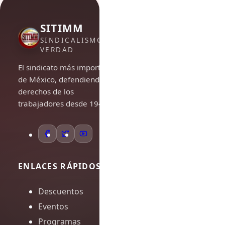
SITIMM
SINDICALISMO DE
VERDAD
El sindicato más importante
de México, defendiendo los
derechos de los
trabajadores desde 1948.
ENLACES RÁPIDOS
Descuentos
Eventos
Programas