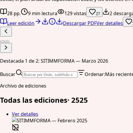
28 pp.
9 min lectura
129 vistas
2 descarg
27
Leer edición
Descargar PDF
Ver detalles
Destacada 1 de 2: SITIMMFORMA — Marzo 2026
Buscar
Ordenar
:
Más recient
Archivo de ediciones
Todas las ediciones
·
25
25
Ver detalles