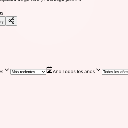
as
27
es
Año
:
Todos los años