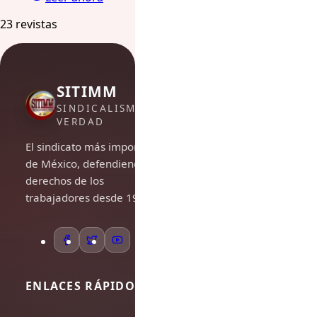
23 revistas
SITIMM
SINDICALISMO DE
VERDAD
El sindicato más importante
de México, defendiendo los
derechos de los
trabajadores desde 1948.
ENLACES RÁPIDOS