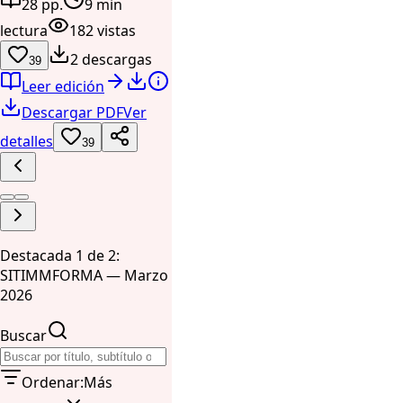
28 pp.
9 min
lectura
182 vistas
2 descargas
39
Leer edición
Descargar PDF
Ver
detalles
39
Destacada 1 de 2:
SITIMMFORMA — Marzo
2026
Buscar
Ordenar
:
Más