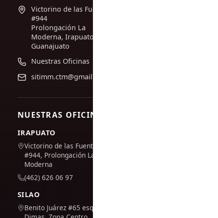
Victorino de las Fuentes
#944
Prolongación La
Moderna, Irapuato,
Guanajuato
Nuestras Oficinas
sitimm.ctm@gmail.com
NUESTRAS OFICINAS
IRAPUATO
Victorino de las Fuentes
#944, Prolongación La
Moderna
(462) 626 06 97
SILAO
Benito Juárez #65 esq. San
Dimas, Zona Centro