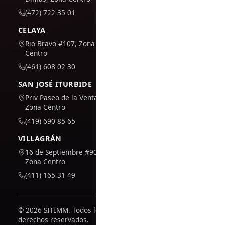
(472) 722 35 01
CELAYA
Rio Bravo #107, Zona
Centro
(461) 608 02 30
SAN JOSÉ ITURBIDE
Priv Paseo de la Venta #7,
Zona Centro
(419) 690 85 65
VILLAGRÁN
16 de Septiembre #909,
Zona Centro
(411) 165 31 49
© 2026 SITIMM. Todos los
derechos reservados.