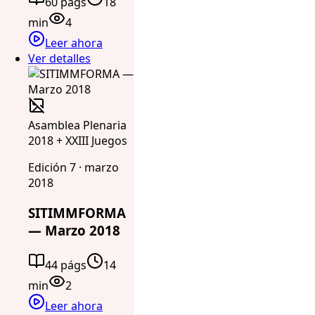
60 págs
18
min
4
Leer ahora
Ver detalles
Asamblea Plenaria
2018 + XXIII Juegos
Edición 7 · marzo
2018
SITIMMFORMA
— Marzo 2018
44 págs
14
min
2
Leer ahora