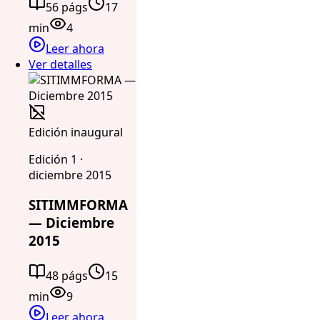
56 págs
17
min
4
Leer ahora
Ver detalles
Edición inaugural
Edición 1 ·
diciembre 2015
SITIMMFORMA
— Diciembre
2015
48 págs
15
min
9
Leer ahora