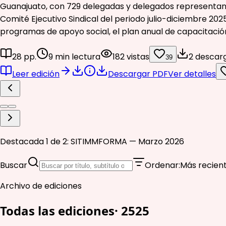
Guanajuato, con 729 delegadas y delegados representando
Comité Ejecutivo Sindical del periodo julio-diciembre 202
programas de apoyo social, el plan anual de capacitación
28 pp.
9 min lectura
182 vistas
2 descar
39
Leer edición
Descargar PDF
Ver detalles
Destacada 1 de 2: SITIMMFORMA — Marzo 2026
Buscar
Ordenar
:
Más recien
Archivo de ediciones
Todas las ediciones
·
25
25