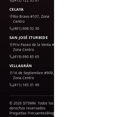
(472) 722 35 01
CELAYA
Rio Bravo #107, Zona
Centro
(461) 608 02 30
SAN JOSÉ ITURBIDE
Priv Paseo de la Venta #7,
Zona Centro
(419) 690 85 65
VILLAGRÁN
16 de Septiembre #909,
Zona Centro
(411) 165 31 49
© 2026 SITIMM. Todos los
derechos reservados.
Preguntas Frecuentes
Blog