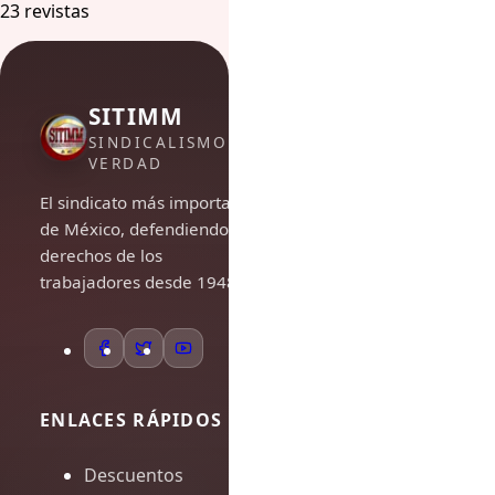
23 revistas
SITIMM
SINDICALISMO DE
VERDAD
El sindicato más importante
de México, defendiendo los
derechos de los
trabajadores desde 1948.
ENLACES RÁPIDOS
Descuentos