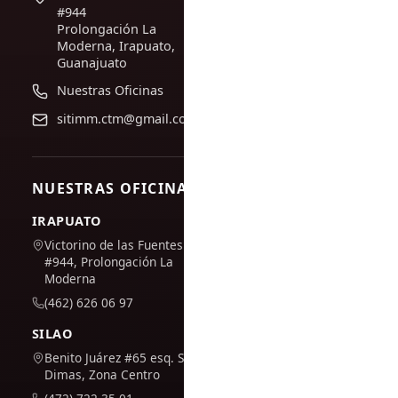
#944
Prolongación La
Moderna, Irapuato,
Guanajuato
Nuestras Oficinas
sitimm.ctm@gmail.com
NUESTRAS OFICINAS
IRAPUATO
Victorino de las Fuentes
#944, Prolongación La
Moderna
(462) 626 06 97
SILAO
Benito Juárez #65 esq. San
Dimas, Zona Centro