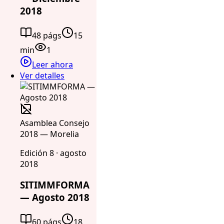
2018
48 págs
15
min
1
Leer ahora
Ver detalles
Asamblea Consejo
2018 — Morelia
Edición 8 · agosto
2018
SITIMMFORMA
— Agosto 2018
60 págs
18