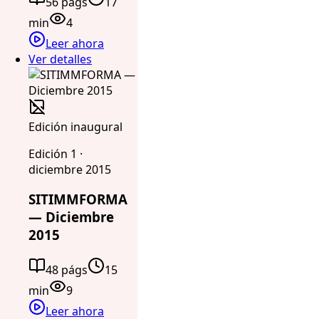
56 págs
17
min
4
Leer ahora
Ver detalles
Edición inaugural
Edición 1 ·
diciembre 2015
SITIMMFORMA
— Diciembre
2015
48 págs
15
min
9
Leer ahora