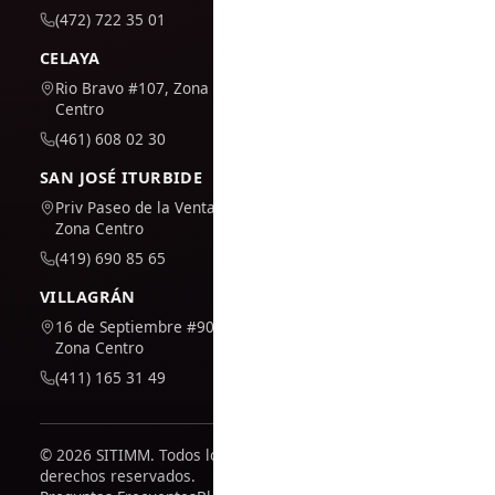
(472) 722 35 01
CELAYA
Rio Bravo #107, Zona
Centro
(461) 608 02 30
SAN JOSÉ ITURBIDE
Priv Paseo de la Venta #7,
Zona Centro
(419) 690 85 65
VILLAGRÁN
16 de Septiembre #909,
Zona Centro
(411) 165 31 49
© 2026 SITIMM. Todos los
derechos reservados.