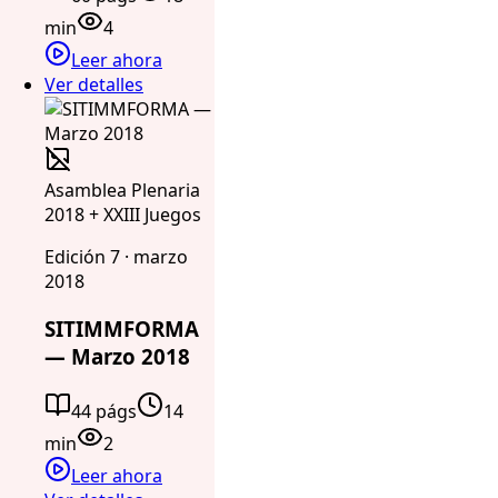
min
4
Leer ahora
Ver detalles
Asamblea Plenaria
2018 + XXIII Juegos
Edición 7 · marzo
2018
SITIMMFORMA
— Marzo 2018
44 págs
14
min
2
Leer ahora