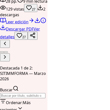
28 pp.
9 min lectura
129 vistas
2
27
descargas
Leer edición
Descargar PDF
Ver
detalles
27
Destacada 1 de 2:
SITIMMFORMA — Marzo
2026
Buscar
Ordenar
:
Más
recientes