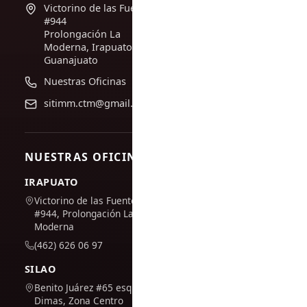
Victorino de las Fuentes
#944
Prolongación La
Moderna, Irapuato,
Guanajuato
Nuestras Oficinas
sitimm.ctm@gmail.com
NUESTRAS OFICINAS
IRAPUATO
Victorino de las Fuentes
#944, Prolongación La
Moderna
(462) 626 06 97
SILAO
Benito Juárez #65 esq. San
Dimas, Zona Centro