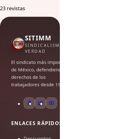
23 revistas
SITIMM
SINDICALISMO DE
VERDAD
El sindicato más importante
de México, defendiendo los
derechos de los
trabajadores desde 1948.
ENLACES RÁPIDOS
Descuentos