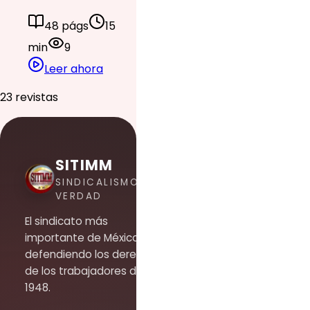
48 págs
15
min
9
Leer ahora
23 revistas
SITIMM
SINDICALISMO DE
VERDAD
El sindicato más
importante de México,
defendiendo los derechos
de los trabajadores desde
1948.