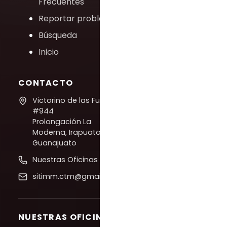
Frecuentes
Reportar problema
Búsqueda
Inicio
CONTACTO
Victorino de las Fuentes
#944
Prolongación La
Moderna, Irapuato,
Guanajuato
Nuestras Oficinas
sitimm.ctm@gmail.com
NUESTRAS OFICINAS