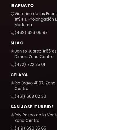
IRAPUATO
Victorino de las Fuentes
#944, Prolongación La
Moderna
(462) 626 06 97
SILAO
Benito Juárez #65 esq. San
Dimas, Zona Centro
(472) 722 35 01
CELAYA
Rio Bravo #107, Zona
Centro
(461) 608 02 30
SAN JOSÉ ITURBIDE
Priv Paseo de la Venta #7,
Zona Centro
(419) 690 85 65