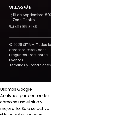
VILLAGRÁN
16 de Septiembre #909,
Zona Centro
(411) 165 31 49
© 2026 SITIMM. Todos los
derechos reservados.
Preguntas Frecuentes
Blog
Eventos
Términos y Condiciones
Usamos Google
Analytics para entender
cómo se usa el sitio y
mejorarlo. Solo se activa
si lo aceptas; puedes