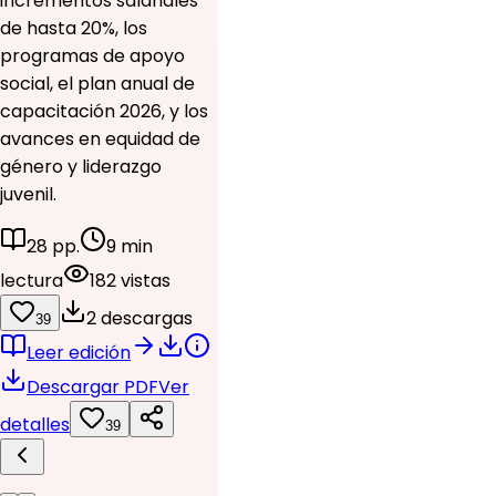
incrementos salariales
de hasta 20%, los
programas de apoyo
social, el plan anual de
capacitación 2026, y los
avances en equidad de
género y liderazgo
juvenil.
28 pp.
9 min
lectura
182 vistas
2 descargas
39
Leer edición
Descargar PDF
Ver
detalles
39