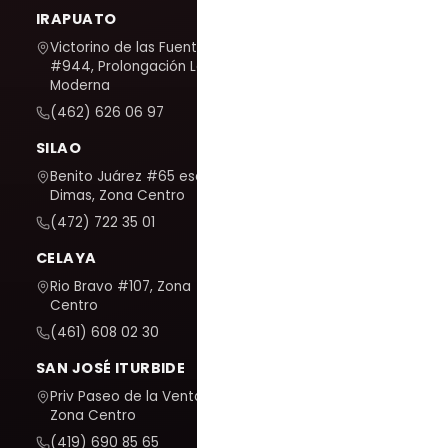
IRAPUATO
Victorino de las Fuentes
#944, Prolongación La
Moderna
(462) 626 06 97
SILAO
Benito Juárez #65 esq. San
Dimas, Zona Centro
(472) 722 35 01
CELAYA
Rio Bravo #107, Zona
Centro
(461) 608 02 30
SAN JOSÉ ITURBIDE
Priv Paseo de la Venta #7,
Zona Centro
(419) 690 85 65