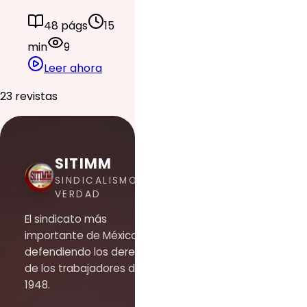
48 págs
15
min
9
Leer ahora
23 revistas
SITIMM
SINDICALISMO DE
VERDAD
El sindicato más
importante de México,
defendiendo los derechos
de los trabajadores desde
1948.