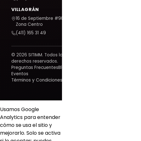
VILLAGRÁN
16 de Septiembre #909,
Zona Centro
(411) 165 31 49
© 2026 SITIMM. Todos los
derechos reservados.
Preguntas Frecuentes
Blog
Eventos
Términos y Condiciones
Usamos Google
Analytics para entender
cómo se usa el sitio y
mejorarlo. Solo se activa
si lo aceptas; puedes