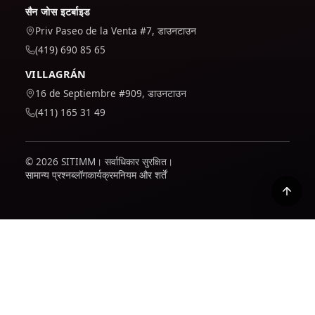
सैन जोस इटर्बाइड
Priv Paseo de la Venta #7, डाउनटाउन
(419) 690 85 65
VILLAGRÁN
16 de Septiembre #909, डाउनटाउन
(411) 165 31 49
© 2026 SITIMM। सर्वाधिकार सुरक्षित।
सामान्य प्रश्न
ब्लॉग
कार्यक्रम
नियम और शर्तें
हम यह समझने के लिए कि साइट का उपयोग कैसे किया जाता है और इसे बेहतर
बनाने के लिए Google Analytics का उपयोग करते हैं। यह केवल तभी सक्रिय
होता है जब आप इसे स्वीकार करते हैं; आप अपनी नीति में पता लगा सकते हैं कि हम
आपके डेटा के साथ कैसा व्यवहार करते हैं।
गोपनीयता नीति
गिरावट
स्वीकार करना