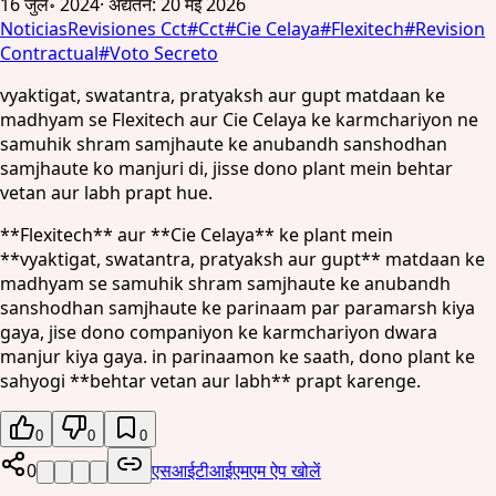
16 जुल॰ 2024
·
अद्यतन
:
20 मई 2026
Noticias
Revisiones Cct
#
Cct
#
Cie Celaya
#
Flexitech
#
Revision
Contractual
#
Voto Secreto
vyaktigat, swatantra, pratyaksh aur gupt matdaan ke
madhyam se Flexitech aur Cie Celaya ke karmchariyon ne
samuhik shram samjhaute ke anubandh sanshodhan
samjhaute ko manjuri di, jisse dono plant mein behtar
vetan aur labh prapt hue.
**Flexitech** aur **Cie Celaya** ke plant mein
**vyaktigat, swatantra, pratyaksh aur gupt** matdaan ke
madhyam se samuhik shram samjhaute ke anubandh
sanshodhan samjhaute ke parinaam par paramarsh kiya
gaya, jise dono companiyon ke karmchariyon dwara
manjur kiya gaya. in parinaamon ke saath, dono plant ke
sahyogi **behtar vetan aur labh** prapt karenge.
0
0
0
0
एसआईटीआईएमएम ऐप खोलें