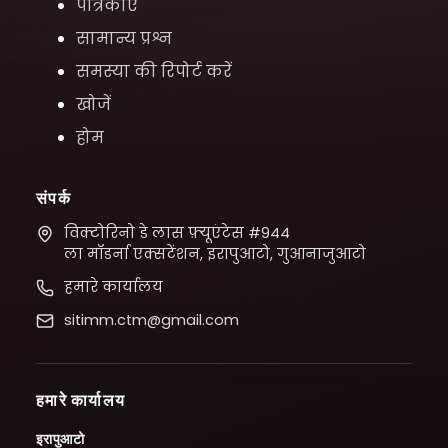
पत्रिकाएं
सामान्य प्रश्न
समस्या की रिपोर्ट करें
खोजें
होम
संपर्क
विक्टोरिनो डे लास फ़्यूएंटेस #944
ला मॉडर्ना एक्सटेंशन, इरापुआटो, गुआनाजुआटो
हमारे कार्यालय
sitimm.ctm@gmail.com
हमारे कार्यालय
इरापुआटो