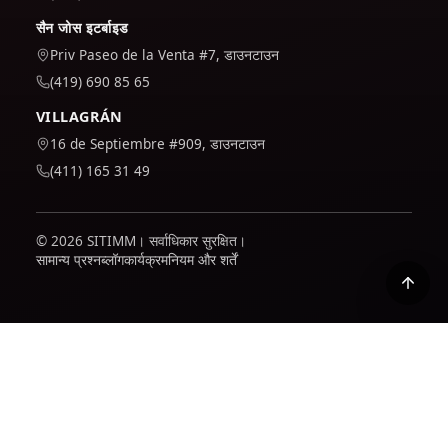
सैन जोस इटर्बाइड
Priv Paseo de la Venta #7, डाउनटाउन
(419) 690 85 65
VILLAGRÁN
16 de Septiembre #909, डाउनटाउन
(411) 165 31 49
© 2026 SITIMM। सर्वाधिकार सुरक्षित।
सामान्य प्रश्न
ब्लॉग
कार्यक्रम
नियम और शर्तें
हम यह समझने के लिए कि साइट का उपयोग कैसे किया जाता है और इसे बेहतर
बनाने के लिए Google Analytics का उपयोग करते हैं। यह केवल तभी सक्रिय
होता है जब आप इसे स्वीकार करते हैं; आप अपनी नीति में पता लगा सकते हैं कि हम
आपके डेटा के साथ कैसा व्यवहार करते हैं।
गोपनीयता नीति