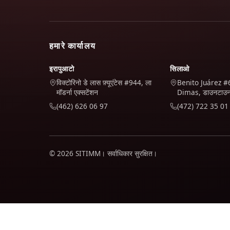
हमारे कार्यालय
इरापुआटो
सिलाओ
विक्टोरिनो डे लास फ़्यूएंटेस #944, ला
Benito Juárez #
मॉडर्ना एक्सटेंशन
Dimas, डाउनटाउ
(462) 626 06 97
(472) 722 35 01
© 2026 SITIMM। सर्वाधिकार सुरक्षित।
हम यह समझने के लिए कि साइट का उपयोग कैसे किया जाता है और इसे बेहतर बना
आपके डेटा के साथ कैसा व्यवहार करते हैं।
गोपनीयता नीति