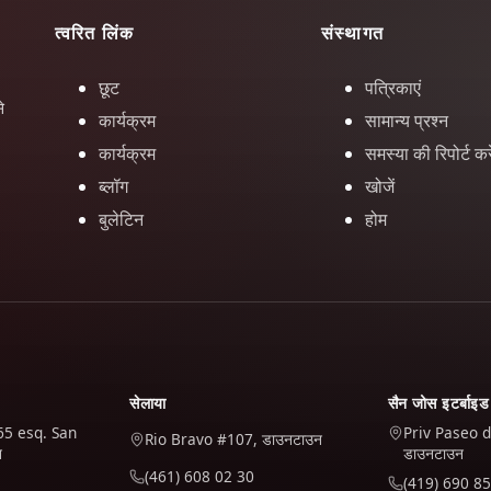
त्वरित लिंक
संस्थागत
छूट
पत्रिकाएं
े
कार्यक्रम
सामान्य प्रश्न
कार्यक्रम
समस्या की रिपोर्ट करे
ब्लॉग
खोजें
बुलेटिन
होम
सेलाया
सैन जोस इटर्बाइड
65 esq. San
Priv Paseo d
Rio Bravo #107, डाउनटाउन
न
डाउनटाउन
(461) 608 02 30
(419) 690 85