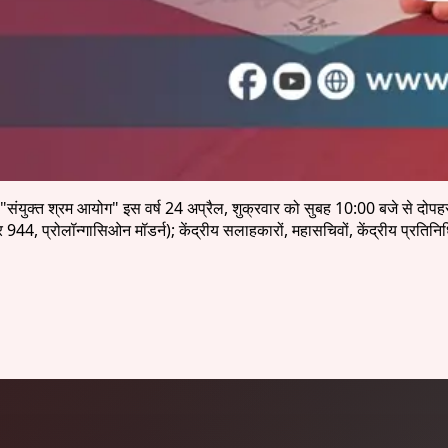
ठ्यक्रम "संयुक्त श्रम आयोग" इस वर्ष 24 अप्रैल, शुक्रवार को सुबह 10:00 बजे स
र 944, प्रोलॉन्गासिओन मॉडर्न); केंद्रीय सलाहकारों, महासचिवों, केंद्रीय प्र