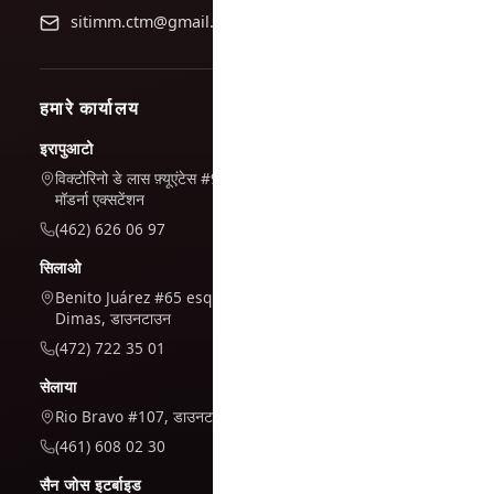
sitimm.ctm@gmail.com
हमारे कार्यालय
इरापुआटो
विक्टोरिनो डे लास फ़्यूएंटेस #944, ला
मॉडर्ना एक्सटेंशन
(462) 626 06 97
सिलाओ
Benito Juárez #65 esq. San
Dimas, डाउनटाउन
(472) 722 35 01
सेलाया
Rio Bravo #107, डाउनटाउन
(461) 608 02 30
सैन जोस इटर्बाइड