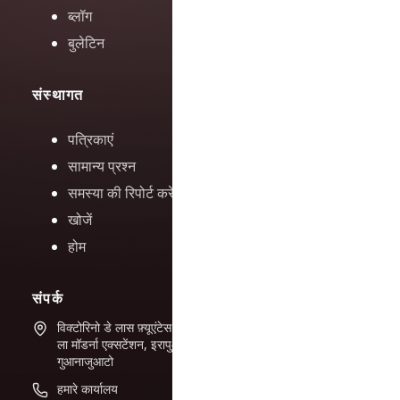
ब्लॉग
बुलेटिन
संस्थागत
पत्रिकाएं
सामान्य प्रश्न
समस्या की रिपोर्ट करें
खोजें
होम
संपर्क
विक्टोरिनो डे लास फ़्यूएंटेस #944
ला मॉडर्ना एक्सटेंशन, इरापुआटो,
गुआनाजुआटो
हमारे कार्यालय