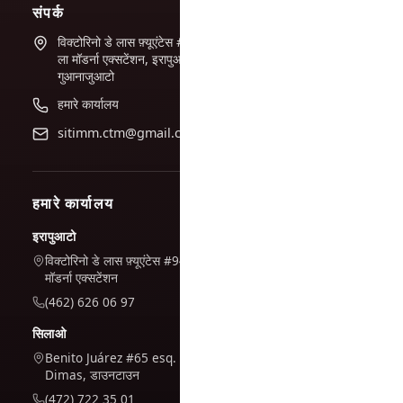
संपर्क
विक्टोरिनो डे लास फ़्यूएंटेस #944
ला मॉडर्ना एक्सटेंशन, इरापुआटो,
गुआनाजुआटो
हमारे कार्यालय
sitimm.ctm@gmail.com
हमारे कार्यालय
इरापुआटो
विक्टोरिनो डे लास फ़्यूएंटेस #944, ला
मॉडर्ना एक्सटेंशन
(462) 626 06 97
सिलाओ
Benito Juárez #65 esq. San
Dimas, डाउनटाउन
(472) 722 35 01