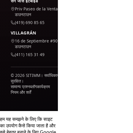
सैन जोस इटर्बाइड
Priv Paseo de la Venta #7,
डाउनटाउन
(419) 690 85 65
VILLAGRÁN
16 de Septiembre #909,
डाउनटाउन
(411) 165 31 49
© 2026 SITIMM। सर्वाधिकार
सुरक्षित।
सामान्य प्रश्न
ब्लॉग
कार्यक्रम
नियम और शर्तें
हम यह समझने के लिए कि साइट
का उपयोग कैसे किया जाता है और
इसे बेहतर बनाने के लिए Google