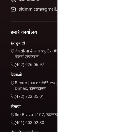
sitimm.ctm@gmail.com
हमारे कार्यालय
इरापुआटो
विक्टोरिनो डे लास फ़्यूएंटेस #944, ला
मॉडर्ना एक्सटेंशन
(462) 626 06 97
सिलाओ
Benito Juárez #65 esq. San
Dimas, डाउनटाउन
(472) 722 35 01
सेलाया
Rio Bravo #107, डाउनटाउन
(461) 608 02 30