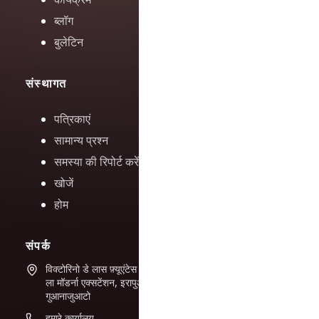
ब्लॉग
बुलेटिन
संस्थागत
पत्रिकाएं
सामान्य प्रश्न
समस्या की रिपोर्ट करें
खोजें
होम
संपर्क
विक्टोरिनो डे लास फ़्यूएंटेस #944
ला मॉडर्ना एक्सटेंशन, इरापुआटो,
गुआनाजुआटो
हमारे कार्यालय