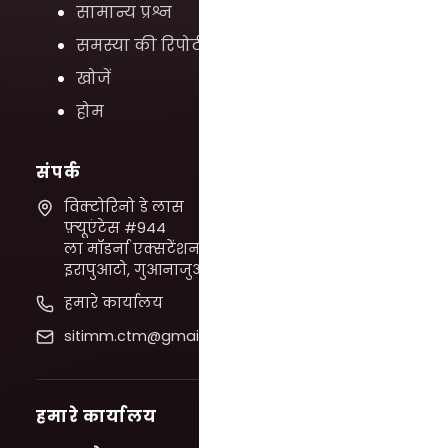
सामान्य प्रश्न
समस्या की रिपोर्ट करें
खोजें
होम
संपर्क
विक्टोरिनो डे लास
फ़्यूएंटेस #944
ला मॉडर्ना एक्सटेंशन,
इरापुआटो, गुआनाजुआटो
हमारे कार्यालय
sitimm.ctm@gmail.com
हमारे कार्यालय