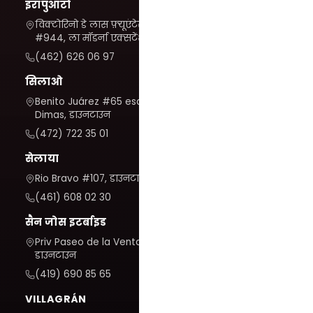
इरापुआटो
विक्टोरिनो डे लास फ़्यूएंटेस
#944, ला मॉडर्ना एक्सटेंशन
(462) 626 06 97
सिलाओ
Benito Juárez #65 esq. San
Dimas, डाउनटाउन
(472) 722 35 01
सेलाया
Rio Bravo #107, डाउनटाउन
(461) 608 02 30
सैन जोस इटर्बाइड
Priv Paseo de la Venta #7,
डाउनटाउन
(419) 690 85 65
VILLAGRÁN