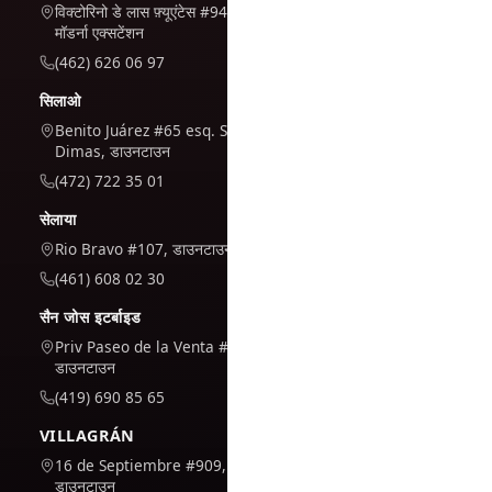
विक्टोरिनो डे लास फ़्यूएंटेस #944, ला
मॉडर्ना एक्सटेंशन
(462) 626 06 97
सिलाओ
Benito Juárez #65 esq. San
Dimas, डाउनटाउन
(472) 722 35 01
सेलाया
Rio Bravo #107, डाउनटाउन
(461) 608 02 30
सैन जोस इटर्बाइड
Priv Paseo de la Venta #7,
डाउनटाउन
(419) 690 85 65
VILLAGRÁN
16 de Septiembre #909,
डाउनटाउन