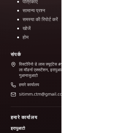
पत्रिकाएं
सामान्य प्रश्न
समस्या की रिपोर्ट करें
खोजें
होम
संपर्क
विक्टोरिनो डे लास फ़्यूएंटेस #944
ला मॉडर्ना एक्सटेंशन, इरापुआटो,
गुआनाजुआटो
हमारे कार्यालय
sitimm.ctm@gmail.com
हमारे कार्यालय
इरापुआटो