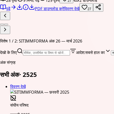
28 पृष्ठ
9 मिनट पढ़ें
129 दृश्य
2 डाउनलोड
27
पढ़ें
PDF डाउनलोड करें
विवरण देखें
27
विशेष 1 / 2: SITIMMFORMA अंक 26 — मार्च 2026
देखो के लिए
आदेश
:
सबसे हाल का
अंक संग्रह
सभी अंक
·
25
25
विवरण देखें
संघीय परिषद