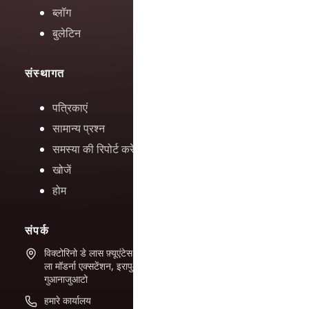
ब्लॉग
बुलेटिन
संस्थागत
पत्रिकाएं
सामान्य प्रश्न
समस्या की रिपोर्ट करें
खोजें
होम
संपर्क
विक्टोरिनो डे लास फ़्यूएंटेस #944
ला मॉडर्ना एक्सटेंशन, इरापुआटो,
गुआनाजुआटो
हमारे कार्यालय