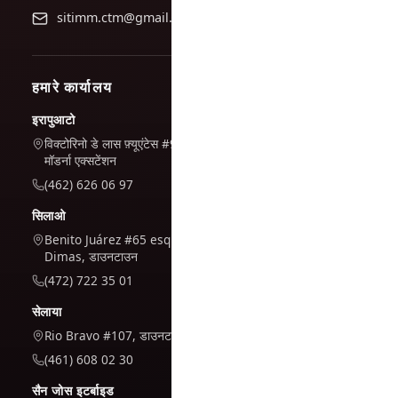
sitimm.ctm@gmail.com
हमारे कार्यालय
इरापुआटो
विक्टोरिनो डे लास फ़्यूएंटेस #944, ला
मॉडर्ना एक्सटेंशन
(462) 626 06 97
सिलाओ
Benito Juárez #65 esq. San
Dimas, डाउनटाउन
(472) 722 35 01
सेलाया
Rio Bravo #107, डाउनटाउन
(461) 608 02 30
सैन जोस इटर्बाइड