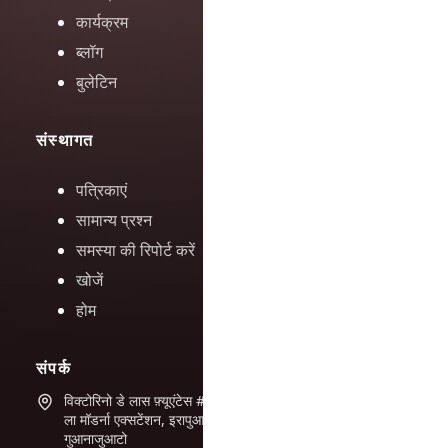
कार्यक्रम
ब्लॉग
बुलेटिन
संस्थागत
पत्रिकाएं
सामान्य प्रश्न
समस्या की रिपोर्ट करें
खोजें
होम
संपर्क
विक्टोरिनो डे लास फ़्यूएंटेस #944
ला मॉडर्ना एक्सटेंशन, इरापुआटो,
गुआनाजुआटो