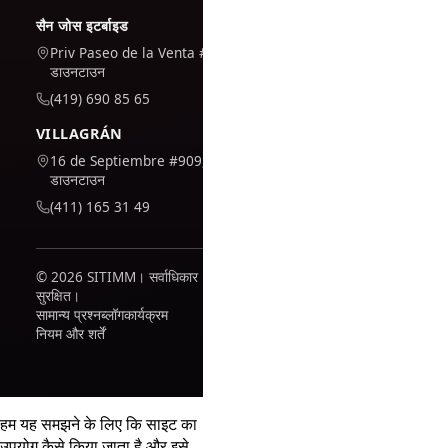
सैन जोस इटर्बाइड
Priv Paseo de la Venta #7,
डाउनटाउन
(419) 690 85 65
VILLAGRÁN
16 de Septiembre #909,
डाउनटाउन
(411) 165 31 49
© 2026 SITIMM। सर्वाधिकार
सुरक्षित।
सामान्य प्रश्न
ब्लॉग
कार्यक्रम
नियम और शर्तें
हम यह समझने के लिए कि साइट का
उपयोग कैसे किया जाता है और इसे