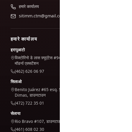
हमारे कार्यालय
sitimm.ctm@gmail.com
हमारे कार्यालय
इरापुआटो
विक्टोरिनो डे लास फ़्यूएंटेस #944, ला
मॉडर्ना एक्सटेंशन
(462) 626 06 97
सिलाओ
Benito Juárez #65 esq. San
Dimas, डाउनटाउन
(472) 722 35 01
सेलाया
Rio Bravo #107, डाउनटाउन
(461) 608 02 30