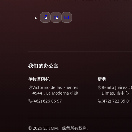
我们的办公室
伊拉普阿托
斯劳
Victorino de las Fuentes
Benito Juárez #
#944，La Moderna 扩建
Dimas, 市中心
(462) 626 06 97
(472) 722 35 01
© 2026 SITIMM。保留所有权利。