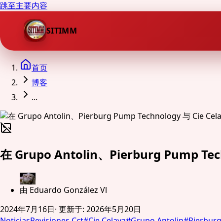
跳至主要内容
SITIMM
首页
博客
...
在 Grupo Antolin、Pierburg Pump 
由
Eduardo González Vl
2024年7月16日
·
更新于
:
2026年5月20日
Noticias
Revisiones Cct
#
Cie Celaya
#
Grupo Antolin
#
Pierbur