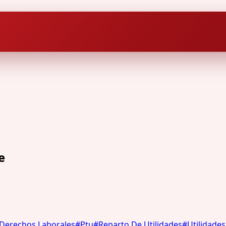
e
Derechos Laborales
#
Ptu
#
Reparto De Utilidades
#
Utilidades