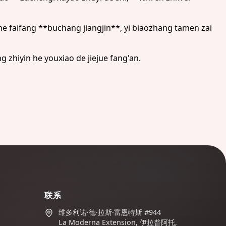
zhe faifang **buchang jiangjin**, yi biaozhang tamen zai
g zhiyin he youxiao de jiejue fang'an.
联系
维多利诺·德·拉斯·富恩特斯 #944
La Moderna Extension, 伊拉普阿托,