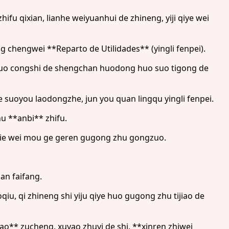
ifu qixian, lianhe weiyuanhui de zhineng, yiji qiye wei
ng chengwei **Reparto de Utilidades** (yingli fenpei).
hu suo congshi de shengchan huodong huo suo tigong de
e suoyou laodongzhe, jun you quan lingqu yingli fenpei.
u **anbi** zhifu.
zhijie wei mou ge geren gugong zhu gongzuo.
an faifang.
oqiu, qi zhineng shi yiju qiye huo gugong zhu tijiao de
o** zucheng. xuyao zhuyi de shi, **xinren zhiwei