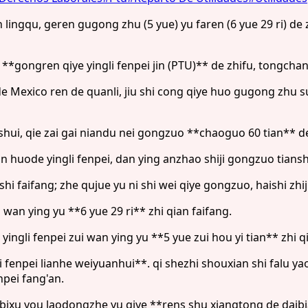
ingqu, geren gugong zhu (5 yue) yu faren (6 yue 29 ri) de zh
 **gongren qiye yingli fenpei jin (PTU)** de zhifu, tongcha
n de Mexico ren de quanli, jiu shi cong qiye huo gugong z
shui, qie zai gai niandu nei gongzuo **chaoguo 60 tian** d
huode yingli fenpei, dan ying anzhao shiji gongzuo tiansh
shi faifang; zhe qujue yu ni shi wei qiye gongzuo, haishi 
 wan ying yu **6 yue 29 ri** zhi qian faifang.
ngli fenpei zui wan ying yu **5 yue zui hou yi tian** zhi qi
li fenpei lianhe weiyuanhui**. qi shezhi shouxian shi falu ya
pei fang'an.
ixu you laodongzhe yu qiye **rens shu xiangtong de daibia