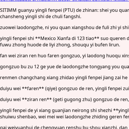
SITIMM guanyu yingli fenpei (PTU) de zhinan: shei you quan l
chansheng yingli shi de chuli fangshi.
zuowei laodongzhe, ni you quan xiangshou de fuli zhi yi shi
yingli fenpei shi **Mexico Xianfa di 123 tiao** suo quere
fuwu zhong huode de liyi zhong, shouqu yi bufen lirun.
fan wei ziran ren huo faren gongzuo, yi laodong huoqu xin
gongzuo bu zu 12 ge yue de laodongzhe tongyang you quan 
renmen changchang xiang zhidao yingli fenpei jiang zai he 
duiyu wei **faren** (qiye) gongzuo de ren, yingli fenpei zui
duiyu wei **ziran ren** (geti gugong zhu) gongzuo de ren, yi
yingli fenpei de yi xiang guanjian neirong shi shezhi **ying
shuiwu shenbao, wei mei wei laodongzhe zhiding geren fen
gai weiyuanhui de chengyuan renshu bu shou xianzhi, dan b