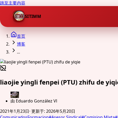
跳至主要内容
SITIMM
首页
博客
...
liaojie yingli fenpei (PTU) zhifu de yiqi
由
Eduardo González Vl
2021年1月23日
·
更新于
:
2026年5月20日
Comunicados
Formacion
#
Asesor Sindical
#
Comision Mixta
#