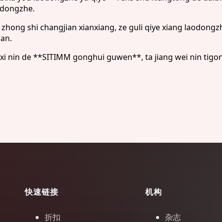
odongzhe.
e zhong shi changjian xianxiang, ze guli qiye xiang laodong
an.
anxi nin de **SITIMM gonghui guwen**, ta jiang wei nin tigon
快速链接
机构
折扣
杂志