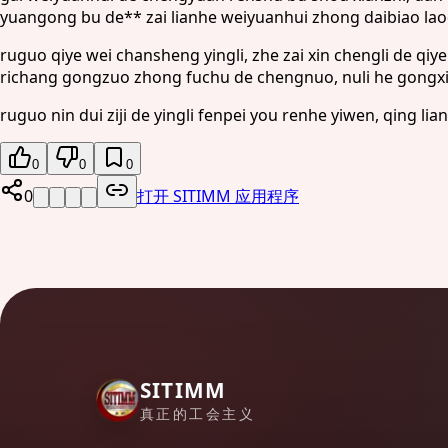
yuangong bu de** zai lianhe weiyuanhui zhong daibiao la
ruguo qiye wei chansheng yingli, zhe zai xin chengli de qiy
richang gongzuo zhong fuchu de chengnuo, nuli he gongxi
ruguo nin dui ziji de yingli fenpei you renhe yiwen, qing li
0
0
0
0
打开 SITIMM 应用程序
SITIMM
真正的工会主义