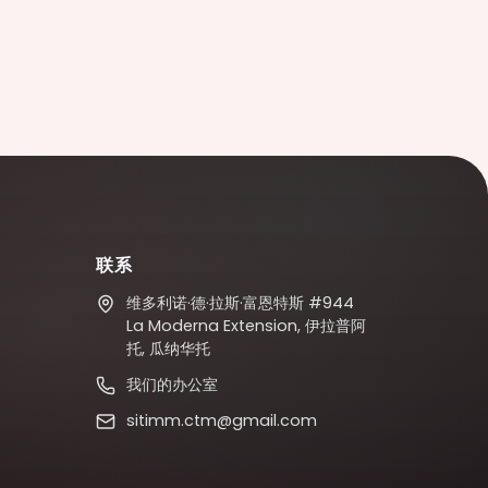
联系
维多利诺·德·拉斯·富恩特斯 #944
La Moderna Extension, 伊拉普阿
托, 瓜纳华托
我们的办公室
sitimm.ctm@gmail.com