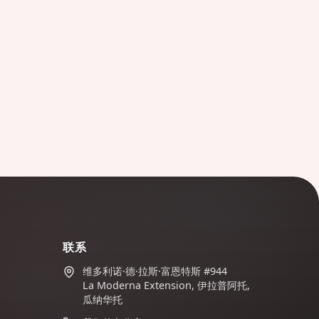
联系
维多利诺·德·拉斯·富恩特斯 #944
La Moderna Extension, 伊拉普阿托,
瓜纳华托