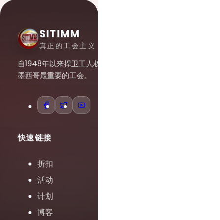
SITIMM
真正的工会主义
自1948年以来捍卫工人权利的
墨西哥最重要的工会。
快速链接
折扣
活动
计划
博客