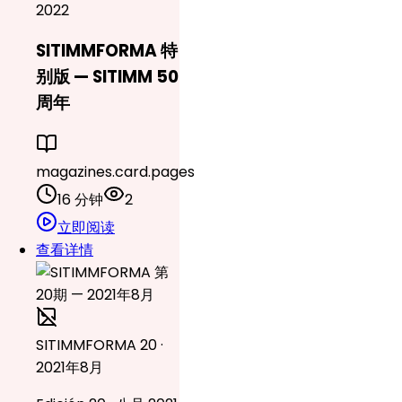
2022
SITIMMFORMA 特
别版 — SITIMM 50
周年
magazines.card.pages
16 分钟
2
立即阅读
查看详情
SITIMMFORMA 20 ·
2021年8月