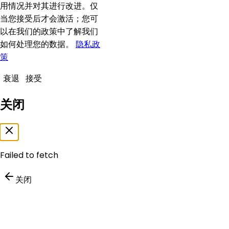
用情况并对其进行改进。仅
当您接受后才会激活；您可
以在我们的政策中了解我们
如何处理您的数据。
隐私政
策
衰退
接受
关闭
Failed to fetch
关闭