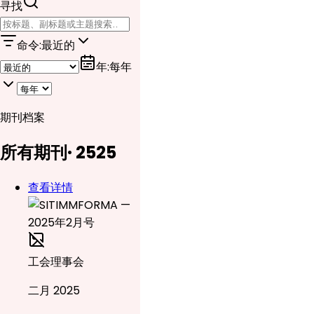
寻找
命令
:
最近的
年
:
每年
期刊档案
所有期刊
·
25
25
查看详情
工会理事会
二月 2025