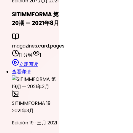
Edición 20 · 八月 2021
SITIMMFORMA 第
20期 — 2021年8月
magazines.card.pages
11 分钟
1
立即阅读
查看详情
SITIMMFORMA 19 ·
2021年3月
Edición 19 · 三月 2021