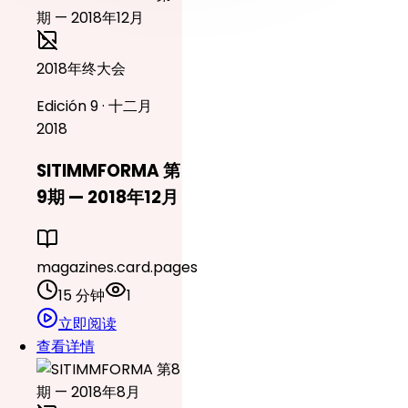
2018年终大会
Edición 9 · 十二月
2018
SITIMMFORMA 第
9期 — 2018年12月
magazines.card.pages
15 分钟
1
立即阅读
查看详情