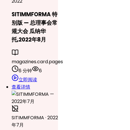
2022
SITIMMFORMA 特
别版 — 总理事会常
规大会 瓜纳华
托,2022年8月
magazines.card.pages
6 分钟
6
立即阅读
查看详情
SITIMMFORMA · 2022
年7月