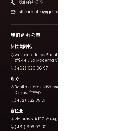
我们的办公室
sitimm.ctm@gmail.com
我们的办公室
伊拉普阿托
Victorino de las Fuentes
#944，La Moderna 扩建
(462) 626 06 97
斯劳
Benito Juárez #65 esq. San
Dimas, 市中心
(472) 722 35 01
塞拉亚
Rio Bravo #107, 市中心
(461) 608 02 30