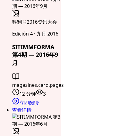
科利马2016资讯大会
Edición 4 · 九月 2016
SITIMMFORMA
第4期 — 2016年9
月
magazines.card.pages
12 分钟
3
立即阅读
查看详情