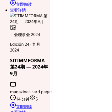
立即阅读
查看详情
工会理事会 2024
Edición 24 · 九月
2024
SITIMMFORMA
第24期 — 2024年
9月
magazines.card.pages
14 分钟
5
立即阅读