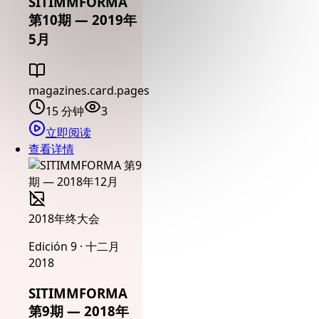
SITIMMFORMA
第10期 — 2019年
5月
magazines.card.pages
15 分钟
3
立即阅读
查看详情
2018年终大会
Edición 9 · 十二月
2018
SITIMMFORMA
第9期 — 2018年