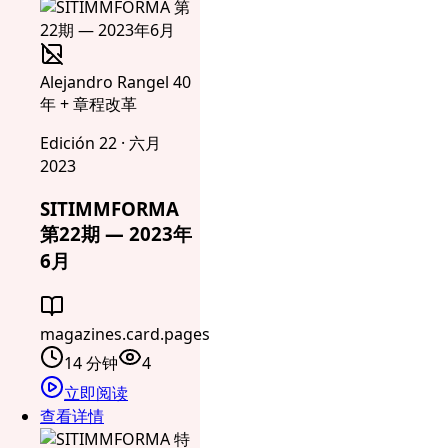
Alejandro Rangel 40
年 + 章程改革
Edición 22 · 六月
2023
SITIMMFORMA
第22期 — 2023年
6月
magazines.card.pages
14 分钟
4
立即阅读
查看详情