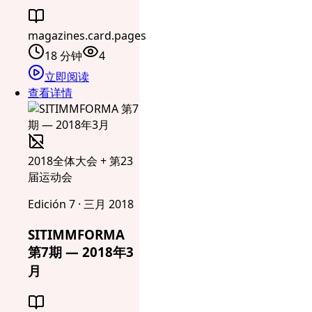
magazines.card.pages
18 分钟
4
立即阅读
查看详情
2018全体大会 + 第23
届运动会
Edición 7 · 三月 2018
SITIMMFORMA
第7期 — 2018年3
月