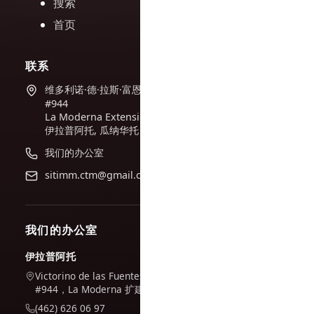
搜索
首页
联系
维多利诺·德·拉斯·富恩特斯
#944
La Moderna Extension,
伊拉普阿托, 瓜纳华托
我们的办公室
sitimm.ctm@gmail.com
我们的办公室
伊拉普阿托
Victorino de las Fuentes
#944，La Moderna 扩建
(462) 626 06 97