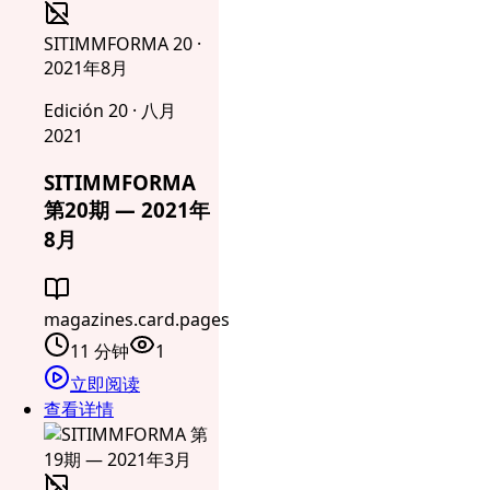
SITIMMFORMA 20 ·
2021年8月
Edición 20 · 八月
2021
SITIMMFORMA
第20期 — 2021年
8月
magazines.card.pages
11 分钟
1
立即阅读
查看详情