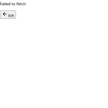
Failed to fetch
关闭