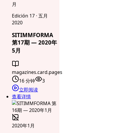
月
Edición 17 · 五月
2020
SITIMMFORMA
第17期 — 2020年
5月
magazines.card.pages
16 分钟
3
立即阅读
查看详情
2020年1月