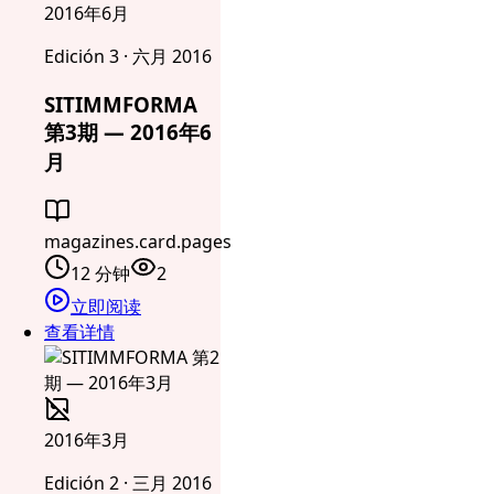
2016年6月
Edición 3 · 六月 2016
SITIMMFORMA
第3期 — 2016年6
月
magazines.card.pages
12 分钟
2
立即阅读
查看详情
2016年3月
Edición 2 · 三月 2016