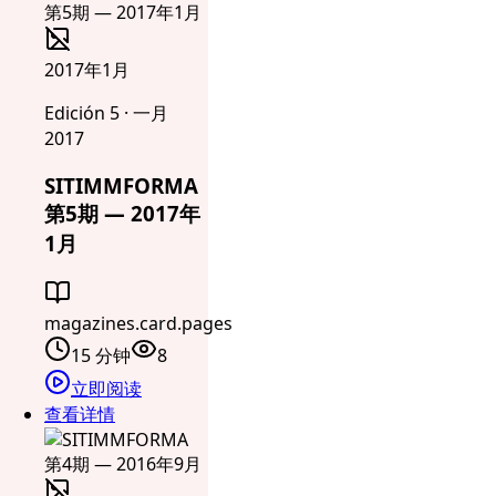
2017年1月
Edición 5 · 一月
2017
SITIMMFORMA
第5期 — 2017年
1月
magazines.card.pages
15 分钟
8
立即阅读
查看详情