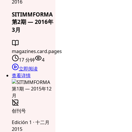
2016
SITIMMFORMA
第2期 — 2016年
3月
magazines.card.pages
17 分钟
4
立即阅读
查看详情
创刊号
Edición 1 · 十二月
2015