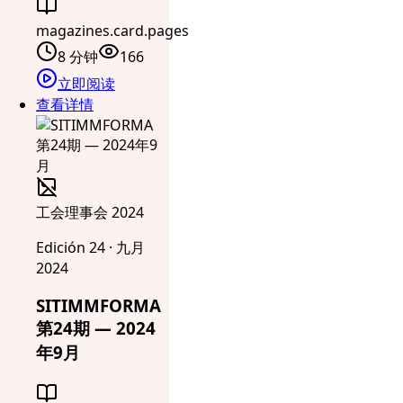
magazines.card.pages
8 分钟
166
立即阅读
查看详情
工会理事会 2024
Edición 24 · 九月
2024
SITIMMFORMA
第24期 — 2024
年9月