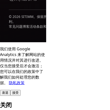
© 2026 SITIMM。保留所有权
利。
常见问题
博客
活动
条款和条件
我们使用 Google
Analytics 来了解网站的使
用情况并对其进行改进。
仅当您接受后才会激活；
您可以在我们的政策中了
解我们如何处理您的数
据。
隐私政策
衰退
接受
关闭