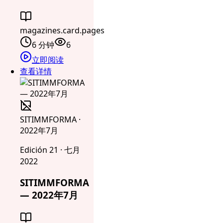
magazines.card.pages
6 分钟
6
立即阅读
查看详情
SITIMMFORMA ·
2022年7月
Edición 21 · 七月
2022
SITIMMFORMA
— 2022年7月