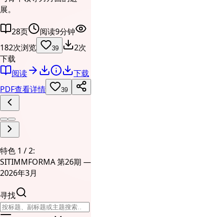
展。
28页
阅读9分钟
182次浏览
2次
39
下载
阅读
下载
PDF
查看详情
39
特色 1 / 2:
SITIMMFORMA 第26期 —
2026年3月
寻找