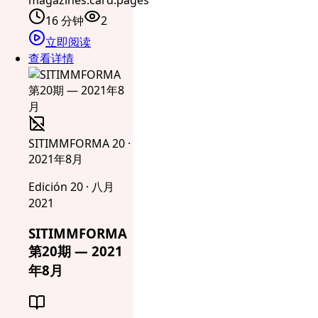
magazines.card.pages
16 分钟
2
立即阅读
查看详情
SITIMMFORMA 20 ·
2021年8月
Edición 20 · 八月
2021
SITIMMFORMA
第20期 — 2021
年8月