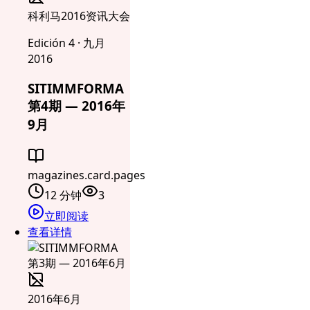
科利马2016资讯大会
Edición 4 · 九月
2016
SITIMMFORMA
第4期 — 2016年
9月
magazines.card.pages
12 分钟
3
立即阅读
查看详情
2016年6月