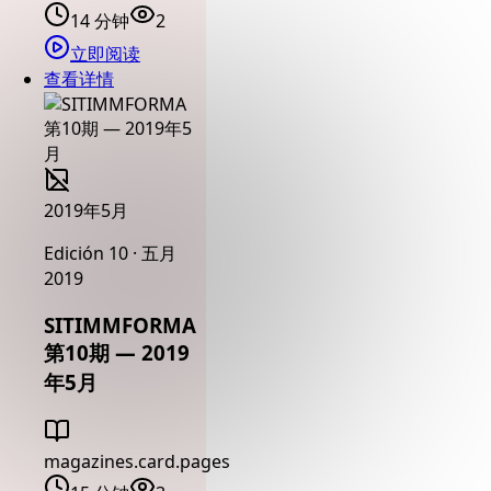
14 分钟
2
立即阅读
查看详情
2019年5月
Edición 10 · 五月
2019
SITIMMFORMA
第10期 — 2019
年5月
magazines.card.pages