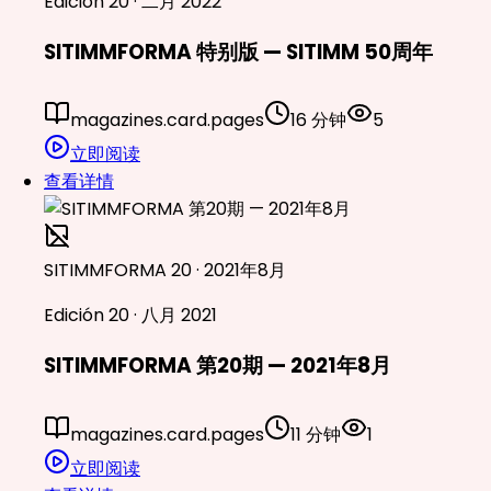
Edición 20 · 二月 2022
SITIMMFORMA 特别版 — SITIMM 50周年
magazines.card.pages
16 分钟
5
立即阅读
查看详情
SITIMMFORMA 20 · 2021年8月
Edición 20 · 八月 2021
SITIMMFORMA 第20期 — 2021年8月
magazines.card.pages
11 分钟
1
立即阅读