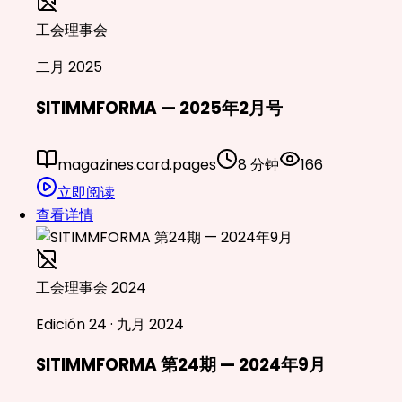
工会理事会
二月 2025
SITIMMFORMA — 2025年2月号
magazines.card.pages
8 分钟
166
立即阅读
查看详情
工会理事会 2024
Edición 24 · 九月 2024
SITIMMFORMA 第24期 — 2024年9月