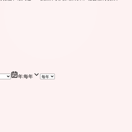
年
:
每年