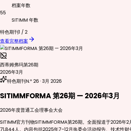
档案年数
55
SITIMM 年数
特色期刊
1
/
2
查看完整档案
西蒂姆弗玛
第26期
2026年3月
特色期刊
N.º 26 · 3月 2026
SITIMMFORMA 第26期 — 2026年3月
2026年度普通工会理事会大会
SITIMM官方刊物SITIMMFORMA第26期。全面报道于20
71,844人。内容包括2025年7–12月执委会活动报告、技