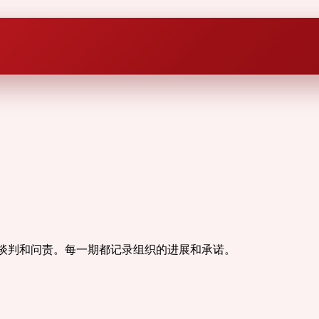
集体谈判和问责。每一期都记录组织的进展和承诺。