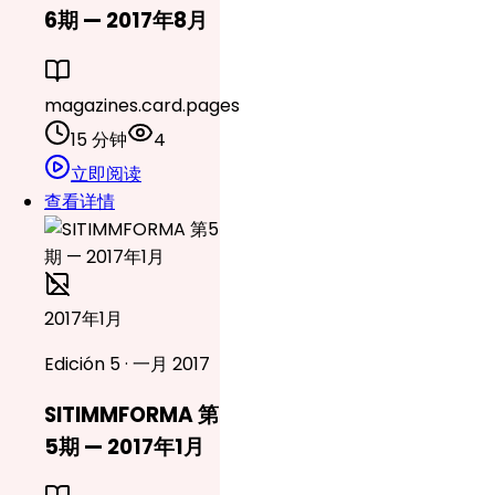
6期 — 2017年8月
magazines.card.pages
15 分钟
4
立即阅读
查看详情
2017年1月
Edición 5 · 一月 2017
SITIMMFORMA 第
5期 — 2017年1月