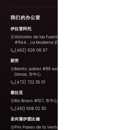
我们的办公室
伊拉普阿托
Victorino de las Fuentes
#944，La Moderna 扩建
(462) 626 06 97
斯劳
Benito Juárez #65 esq. San
Dimas, 市中心
(472) 722 35 01
塞拉亚
Rio Bravo #107, 市中心
(461) 608 02 30
圣何塞伊图比德
Priv Paseo de la Venta #7,