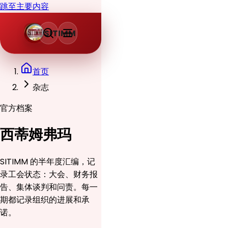
跳至主要内容
SITIMM
首页
杂志
官方档案
西蒂姆弗玛
SITIMM 的半年度汇编，记
录工会状态：大会、财务报
告、集体谈判和问责。每一
期都记录组织的进展和承
诺。