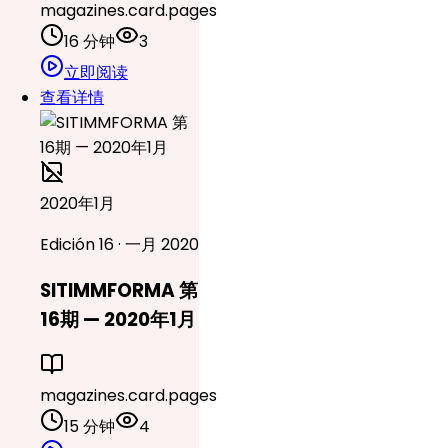
magazines.card.pages
16 分钟
3
立即阅读
查看详情
2020年1月
Edición 16 · 一月 2020
SITIMMFORMA 第
16期 — 2020年1月
magazines.card.pages
15 分钟
4