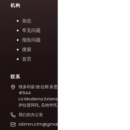
机构
杂志
常见问题
报告问题
搜索
首页
联系
维多利诺·德·拉斯·富恩特斯
#944
La Moderna Extension,
伊拉普阿托, 瓜纳华托
我们的办公室
sitimm.ctm@gmail.com