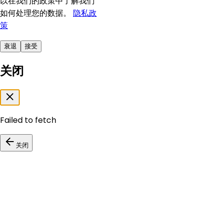
以在我们的政策中了解我们
如何处理您的数据。
隐私政
策
衰退
接受
关闭
Failed to fetch
关闭