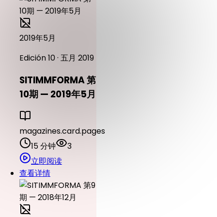
2019年5月
Edición 10 · 五月 2019
SITIMMFORMA 第
10期 — 2019年5月
magazines.card.pages
15 分钟
3
立即阅读
查看详情