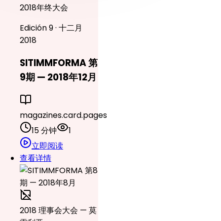
2018年终大会
Edición 9 · 十二月
2018
SITIMMFORMA 第
9期 — 2018年12月
magazines.card.pages
15 分钟
1
立即阅读
查看详情
2018 理事会大会 — 莫