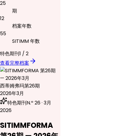
25
期
12
档案年数
55
SITIMM 年数
特色期刊
1
/
2
查看完整档案
西蒂姆弗玛
第26期
2026年3月
特色期刊
N.º 26 · 3月
2026
SITIMMFORMA
第26期 — 2026年