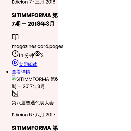
Edición 7 · 三月 2018
SITIMMFORMA 第
7期 — 2018年3月
magazines.card.pages
14 分钟
2
立即阅读
查看详情
第八届普通代表大会
Edición 6 · 八月 2017
SITIMMFORMA 第