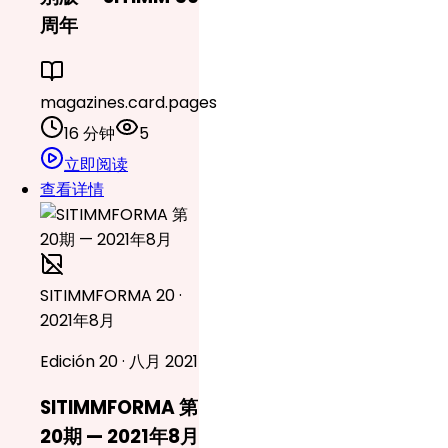
周年
magazines.card.pages
16 分钟
5
立即阅读
查看详情
SITIMMFORMA 20 ·
2021年8月
Edición 20 · 八月 2021
SITIMMFORMA 第
20期 — 2021年8月