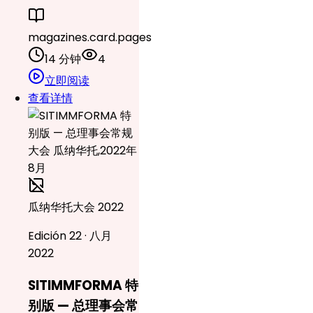
magazines.card.pages
14 分钟
4
立即阅读
查看详情
瓜纳华托大会 2022
Edición 22 · 八月
2022
SITIMMFORMA 特
别版 — 总理事会常