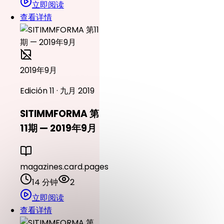
立即阅读
查看详情
2019年9月
Edición 11 · 九月 2019
SITIMMFORMA 第
11期 — 2019年9月
magazines.card.pages
14 分钟
2
立即阅读
查看详情