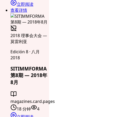
立即阅读
查看详情
2018 理事会大会 —
莫雷利亚
Edición 8 · 八月
2018
SITIMMFORMA
第8期 — 2018年
8月
magazines.card.pages
18 分钟
4
立即阅读