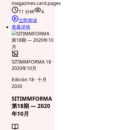
magazines.card.pages
11 分钟
4
立即阅读
查看详情
SITIMMFORMA 18 ·
2020年10月
Edición 18 · 十月
2020
SITIMMFORMA
第18期 — 2020
年10月