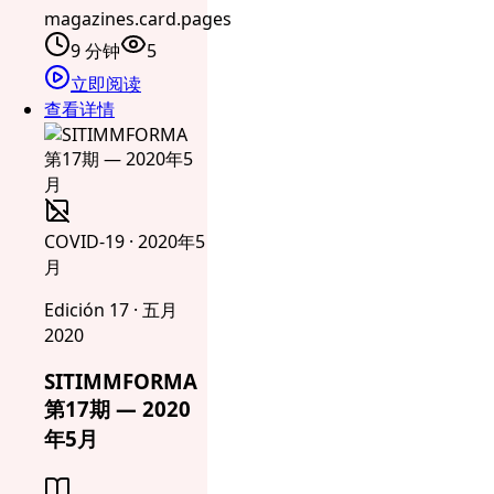
magazines.card.pages
9 分钟
5
立即阅读
查看详情
COVID-19 · 2020年5
月
Edición 17 · 五月
2020
SITIMMFORMA
第17期 — 2020
年5月