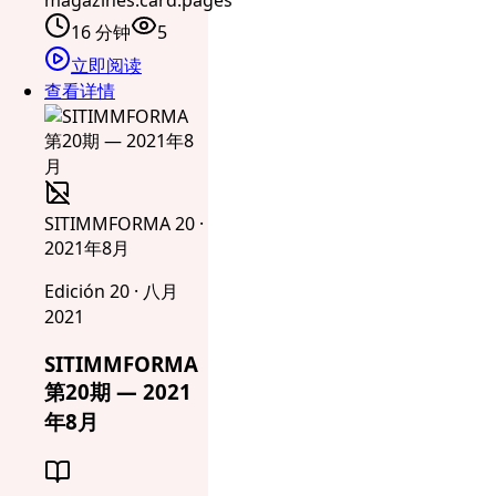
magazines.card.pages
16 分钟
5
立即阅读
查看详情
SITIMMFORMA 20 ·
2021年8月
Edición 20 · 八月
2021
SITIMMFORMA
第20期 — 2021
年8月