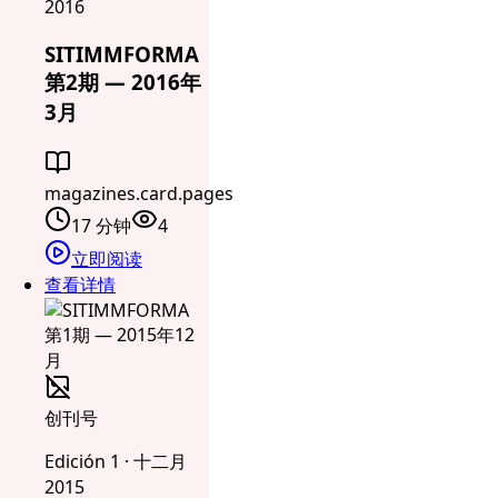
2016
SITIMMFORMA
第2期 — 2016年
3月
magazines.card.pages
17 分钟
4
立即阅读
查看详情
创刊号
Edición 1 · 十二月
2015