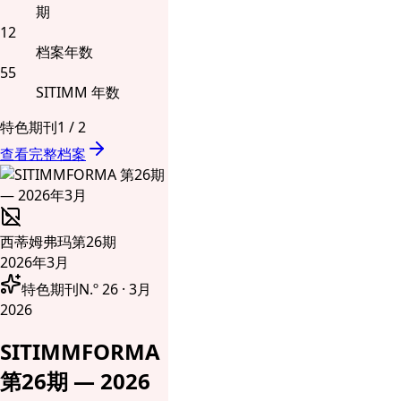
期
12
档案年数
55
SITIMM 年数
特色期刊
1
/
2
查看完整档案
西蒂姆弗玛
第26期
2026年3月
特色期刊
N.º 26 · 3月
2026
SITIMMFORMA
第26期 — 2026