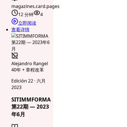
magazines.card.pages
12 分钟
4
立即阅读
查看详情
Alejandro Rangel
40年 + 章程改革
Edición 22 · 六月
2023
SITIMMFORMA
第22期 — 2023
年6月