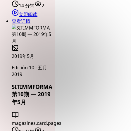
14 分钟
2
立即阅读
查看详情
2019年5月
Edición 10 · 五月
2019
SITIMMFORMA
第10期 — 2019
年5月
magazines.card.pages