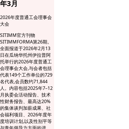
年3月
2026年度普通工会理事会
大会
SITIMM官方刊物
SITIMMFORMA第26期。
全面报道于2026年2月13
日在瓜纳华托州伊拉普阿
托举行的2026年度普通工
会理事会大会,与会者包括
代表149个工作单位的729
名代表,会员数约71,844
人。内容包括2025年7–12
月执委会活动报告、技术
性财务报告、最高达20%
的集体谈判加薪成果、社
会福利项目、2026年度年
度培训计划,以及性别平等
与青年领导力方面的进