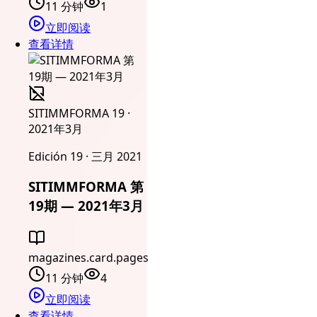
11 分钟
1
立即阅读
查看详情
SITIMMFORMA 19 ·
2021年3月
Edición 19 · 三月 2021
SITIMMFORMA 第
19期 — 2021年3月
magazines.card.pages
11 分钟
4
立即阅读
查看详情