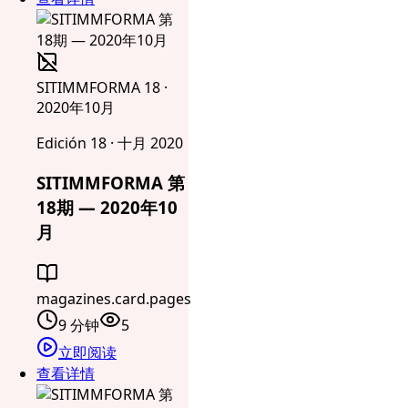
SITIMMFORMA 18 ·
2020年10月
Edición 18 · 十月 2020
SITIMMFORMA 第
18期 — 2020年10
月
magazines.card.pages
9 分钟
5
立即阅读
查看详情