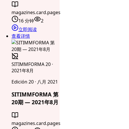
magazines.card.pages
16 分钟
2
立即阅读
查看详情
SITIMMFORMA 20 ·
2021年8月
Edición 20 · 八月 2021
SITIMMFORMA 第
20期 — 2021年8月
magazines.card.pages