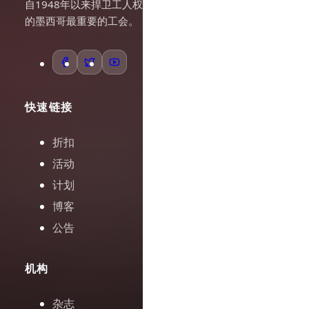
自1948年以来捍卫工人权利
的墨西哥最重要的工会。
快速链接
折扣
活动
计划
博客
公告
机构
杂志