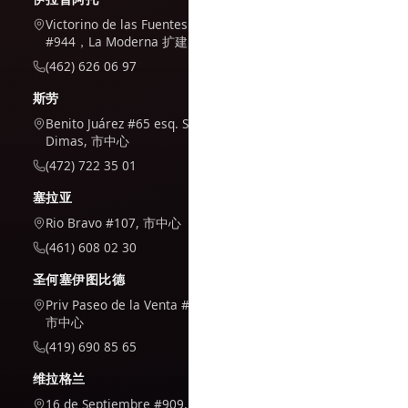
Victorino de las Fuentes
#944，La Moderna 扩建
(462) 626 06 97
斯劳
Benito Juárez #65 esq. San
Dimas, 市中心
(472) 722 35 01
塞拉亚
Rio Bravo #107, 市中心
(461) 608 02 30
圣何塞伊图比德
Priv Paseo de la Venta #7,
市中心
(419) 690 85 65
维拉格兰
16 de Septiembre #909, 市