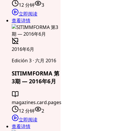
12 分钟
3
立即阅读
查看详情
2016年6月
Edición 3 · 六月 2016
SITIMMFORMA 第
3期 — 2016年6月
magazines.card.pages
12 分钟
2
立即阅读
查看详情