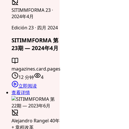
SITIMMFORMA 23 ·
2024年4月
Edición 23 · 四月 2024
SITIMMFORMA 第
23期 — 2024年4月
magazines.card.pages
12 分钟
4
立即阅读
查看详情
Alejandro Rangel 40年
+ 章程改革