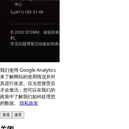
中心
(411) 165 31 49
© 2026 SITIMM。保留所有权
利。
常见问题
博客
活动
条款和条件
我们使用 Google Analytics
来了解网站的使用情况并对
其进行改进。仅当您接受后
才会激活；您可以在我们的
政策中了解我们如何处理您
的数据。
隐私政策
衰退
接受
关闭