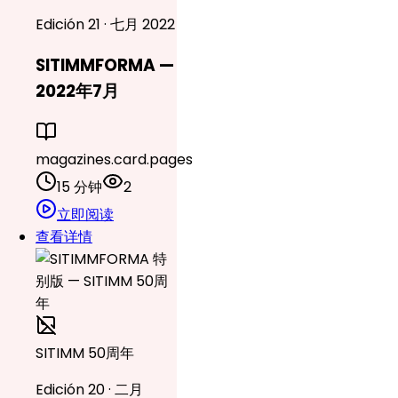
Edición 21 · 七月 2022
SITIMMFORMA —
2022年7月
magazines.card.pages
15 分钟
2
立即阅读
查看详情
SITIMM 50周年
Edición 20 · 二月