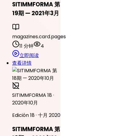
SITIMMFORMA 第
19期 — 2021年3月
magazines.card.pages
11 分钟
4
立即阅读
查看详情
SITIMMFORMA 18 ·
2020年10月
Edición 18 · 十月 2020
SITIMMFORMA 第