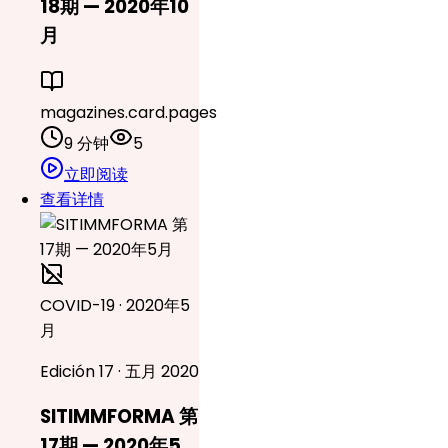
18期 — 2020年10
月
magazines.card.pages
9 分钟
5
立即阅读
查看详情
COVID-19 · 2020年5
月
Edición 17 · 五月 2020
SITIMMFORMA 第
17期 — 2020年5