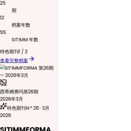
25
期
12
档案年数
55
SITIMM 年数
特色期刊
1
/
2
查看完整档案
西蒂姆弗玛
第26期
2026年3月
特色期刊
N.º 26 · 3月
2026
SITIMMFORMA