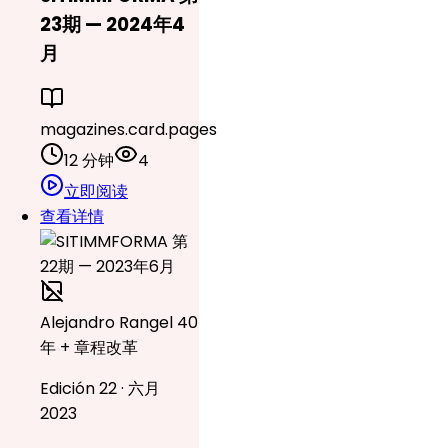
23期 — 2024年4
月
magazines.card.pages
12 分钟
4
立即阅读
查看详情
Alejandro Rangel 40
年 + 章程改革
Edición 22 · 六月
2023