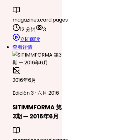
magazines.card.pages
12 分钟
3
立即阅读
查看详情
2016年6月
Edición 3 · 六月 2016
SITIMMFORMA 第
3期 — 2016年6月