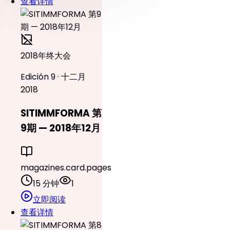
查看详情
2018年终大会
Edición 9 · 十二月
2018
SITIMMFORMA 第
9期 — 2018年12月
magazines.card.pages
15 分钟
1
立即阅读
查看详情