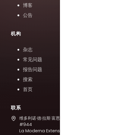
博客
公告
机构
杂志
常见问题
报告问题
搜索
首页
联系
维多利诺·德·拉斯·富恩特斯
#944
La Moderna Extension,