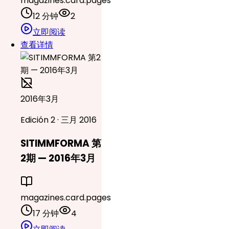
magazines.card.pages
12 分钟
2
立即阅读
查看详情
2016年3月
Edición 2 · 三月 2016
SITIMMFORMA 第
2期 — 2016年3月
magazines.card.pages
17 分钟
4