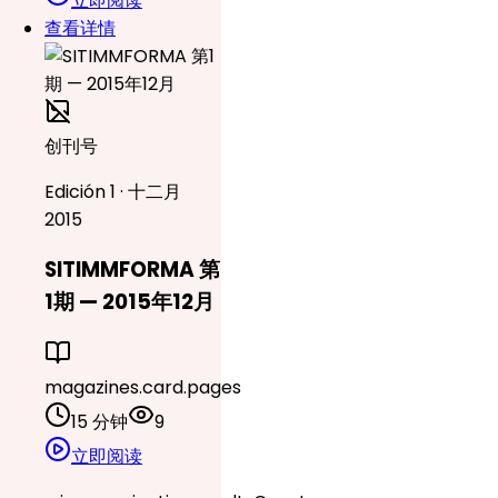
立即阅读
查看详情
创刊号
Edición 1 · 十二月
2015
SITIMMFORMA 第
1期 — 2015年12月
magazines.card.pages
15 分钟
9
立即阅读