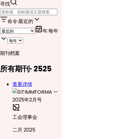
寻找
命令
:
最近的
年
:
每年
期刊档案
所有期刊
·
25
25
查看详情
工会理事会
二月 2025