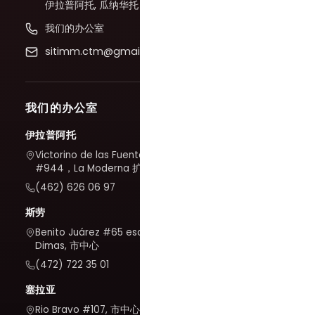
伊拉普阿托, 瓜纳华托
我们的办公室
sitimm.ctm@gmail.com
我们的办公室
伊拉普阿托
Victorino de las Fuentes
#944，La Moderna 扩建
(462) 626 06 97
斯劳
Benito Juárez #65 esq. San
Dimas, 市中心
(472) 722 35 01
塞拉亚
Rio Bravo #107, 市中心