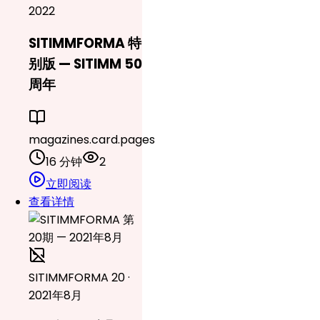
2022
SITIMMFORMA 特
别版 — SITIMM 50
周年
magazines.card.pages
16 分钟
2
立即阅读
查看详情
SITIMMFORMA 20 ·
2021年8月