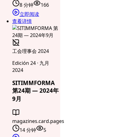
8 分钟
166
立即阅读
查看详情
工会理事会 2024
Edición 24 · 九月
2024
SITIMMFORMA
第24期 — 2024年
9月
magazines.card.pages
14 分钟
5