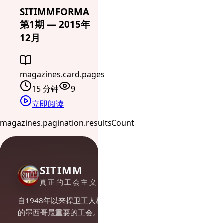
SITIMMFORMA
第1期 — 2015年
12月
magazines.card.pages
15 分钟
9
立即阅读
magazines.pagination.resultsCount
SITIMM
真正的工会主义
自1948年以来捍卫工人权利
的墨西哥最重要的工会。