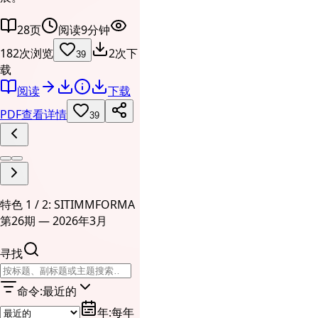
28页
阅读9分钟
182次浏览
2次下
39
载
阅读
下载
PDF
查看详情
39
特色 1 / 2: SITIMMFORMA
第26期 — 2026年3月
寻找
命令
:
最近的
年
:
每年