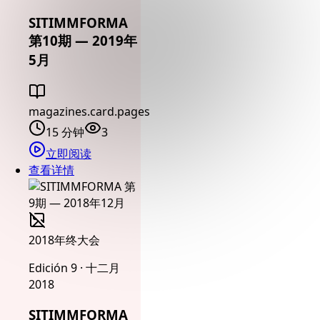
SITIMMFORMA
第10期 — 2019年
5月
magazines.card.pages
15 分钟
3
立即阅读
查看详情
2018年终大会
Edición 9 · 十二月
2018
SITIMMFORMA