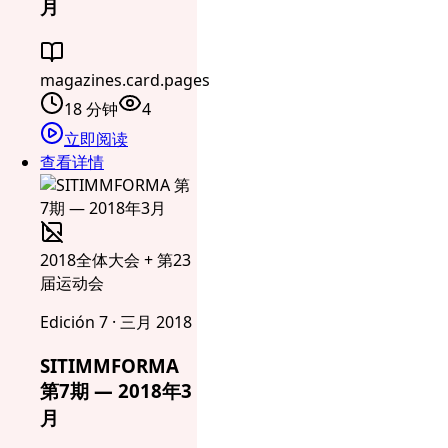
月
magazines.card.pages
18 分钟
4
立即阅读
查看详情
2018全体大会 + 第23
届运动会
Edición 7 · 三月 2018
SITIMMFORMA
第7期 — 2018年3
月