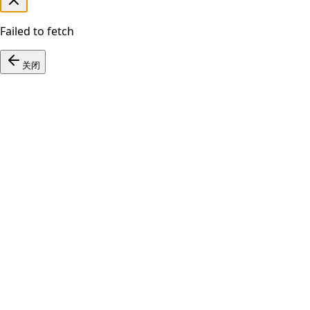
Failed to fetch
关闭