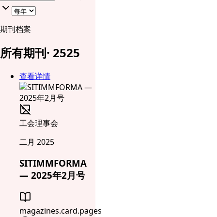
期刊档案
所有期刊
·
25
25
查看详情
工会理事会
二月 2025
SITIMMFORMA
— 2025年2月号
magazines.card.pages