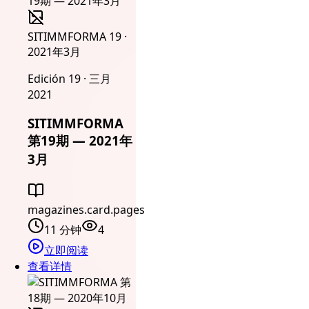
SITIMMFORMA 19 ·
2021年3月
Edición 19 · 三月
2021
SITIMMFORMA
第19期 — 2021年
3月
magazines.card.pages
11 分钟
4
立即阅读
查看详情