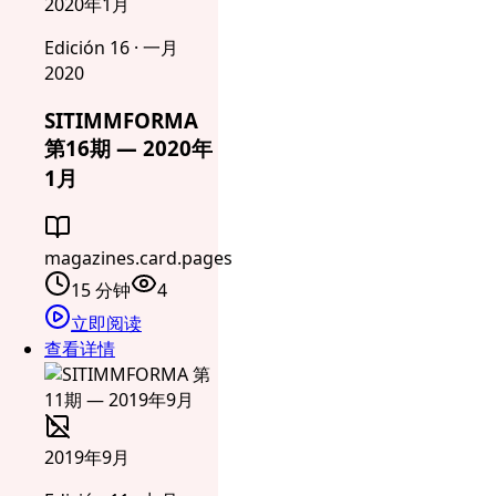
2020年1月
Edición 16 · 一月
2020
SITIMMFORMA
第16期 — 2020年
1月
magazines.card.pages
15 分钟
4
立即阅读
查看详情
2019年9月