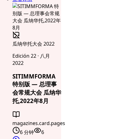
瓜纳华托大会 2022
Edición 22 · 八月
2022
SITIMMFORMA
特别版 — 总理事
会常规大会 瓜纳华
托,2022年8月
magazines.card.pages
6 分钟
6