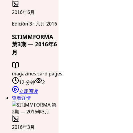
2016年6月
Edición 3 · 六月 2016
SITIMMFORMA
第3期 — 2016年6
月
magazines.card.pages
12 分钟
2
立即阅读
查看详情
2016年3月