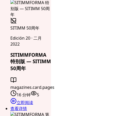
SITIMM 50周年
Edición 20 · 二月
2022
SITIMMFORMA
特别版 — SITIMM
50周年
magazines.card.pages
16 分钟
5
立即阅读
查看详情