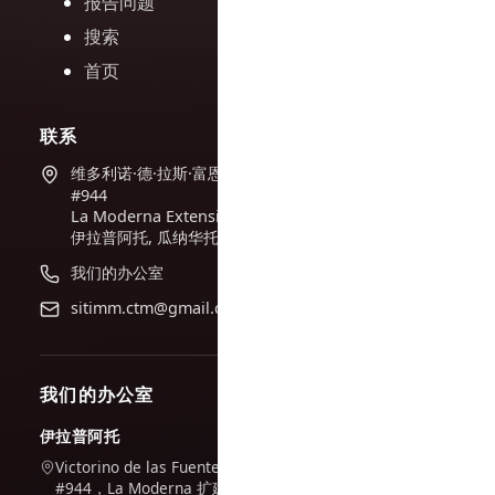
报告问题
搜索
首页
联系
维多利诺·德·拉斯·富恩特斯
#944
La Moderna Extension,
伊拉普阿托, 瓜纳华托
我们的办公室
sitimm.ctm@gmail.com
我们的办公室
伊拉普阿托
Victorino de las Fuentes
#944，La Moderna 扩建