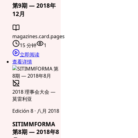
第9期 — 2018年
12月
magazines.card.pages
15 分钟
1
立即阅读
查看详情
2018 理事会大会 —
莫雷利亚
Edición 8 · 八月 2018
SITIMMFORMA
第8期 — 2018年8