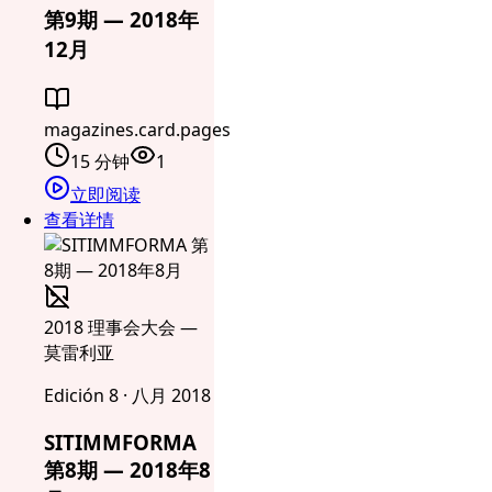
第9期 — 2018年
12月
magazines.card.pages
15 分钟
1
立即阅读
查看详情
2018 理事会大会 —
莫雷利亚
Edición 8 · 八月 2018
SITIMMFORMA
第8期 — 2018年8