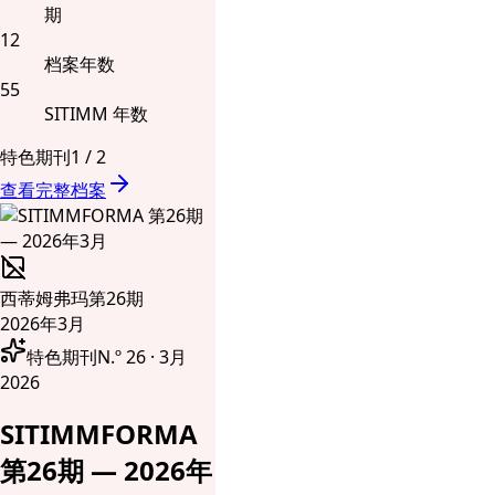
期
12
档案年数
55
SITIMM 年数
特色期刊
1
/
2
查看完整档案
西蒂姆弗玛
第26期
2026年3月
特色期刊
N.º 26 · 3月
2026
SITIMMFORMA
第26期 — 2026年