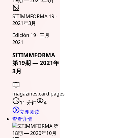
SITIMMFORMA 19 ·
2021年3月
Edición 19 · 三月
2021
SITIMMFORMA
第19期 — 2021年
3月
magazines.card.pages
11 分钟
4
立即阅读
查看详情