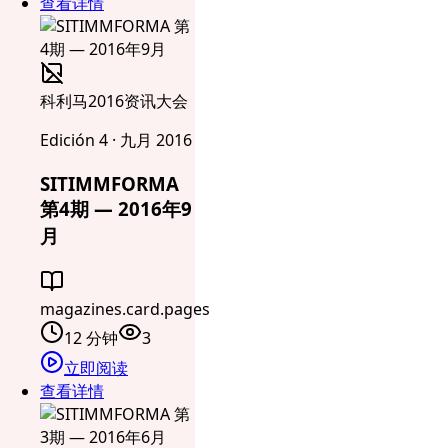
查看详情
科利马2016资讯大会
Edición 4 · 九月 2016
SITIMMFORMA
第4期 — 2016年9
月
magazines.card.pages
12 分钟
3
立即阅读
查看详情