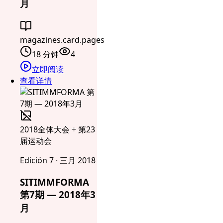
月
magazines.card.pages
18 分钟
4
立即阅读
查看详情
2018全体大会 + 第23
届运动会
Edición 7 · 三月 2018
SITIMMFORMA
第7期 — 2018年3
月