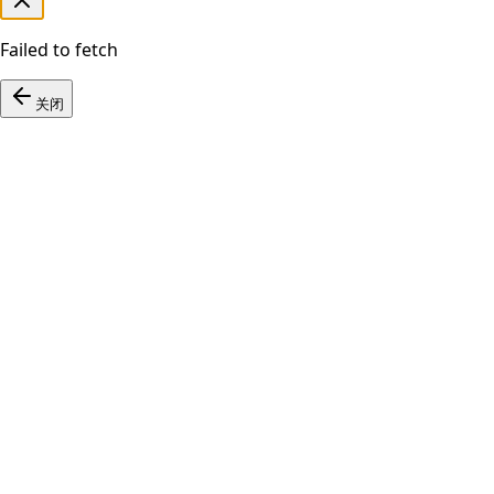
Failed to fetch
关闭