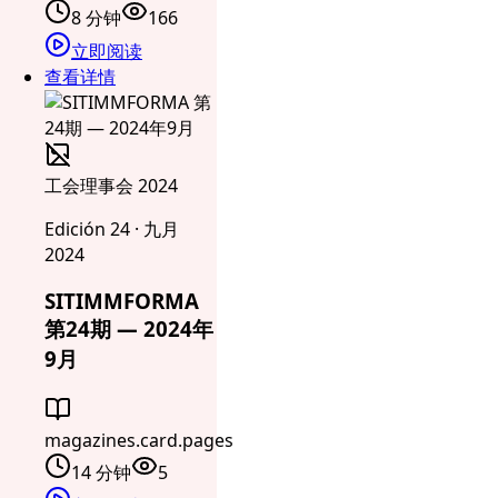
8 分钟
166
立即阅读
查看详情
工会理事会 2024
Edición 24 · 九月
2024
SITIMMFORMA
第24期 — 2024年
9月
magazines.card.pages
14 分钟
5