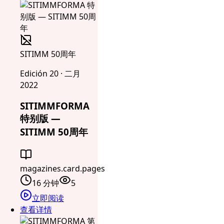
SITIMM 50周年
Edición 20 · 二月
2022
SITIMMFORMA
特别版 —
SITIMM 50周年
magazines.card.pages
16 分钟
5
立即阅读
查看详情