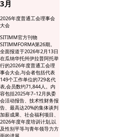
3月
2026年度普通工会理事会
大会
SITIMM官方刊物
SITIMMFORMA第26期。
全面报道于2026年2月13日
在瓜纳华托州伊拉普阿托举
行的2026年度普通工会理
事会大会,与会者包括代表
149个工作单位的729名代
表,会员数约71,844人。内
容包括2025年7–12月执委
会活动报告、技术性财务报
告、最高达20%的集体谈判
加薪成果、社会福利项目、
2026年度年度培训计划,以
及性别平等与青年领导力方
面的进展。