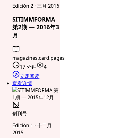
Edición 2 · 三月 2016
SITIMMFORMA
第2期 — 2016年3
月
magazines.card.pages
17 分钟
4
立即阅读
查看详情
创刊号
Edición 1 · 十二月
2015