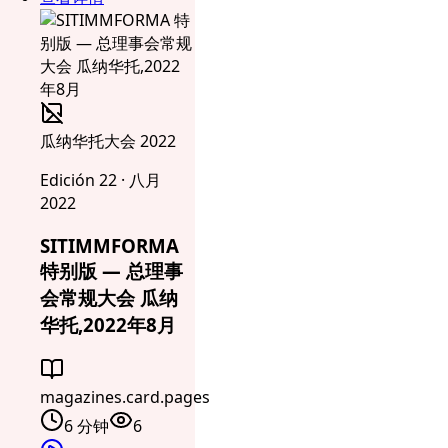
瓜纳华托大会 2022
Edición 22 · 八月
2022
SITIMMFORMA
特别版 — 总理事
会常规大会 瓜纳
华托,2022年8月
magazines.card.pages
6 分钟
6