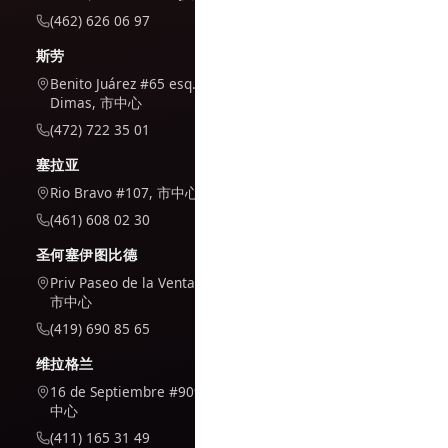
(462) 626 06 97
斯劳
Benito Juárez #65 esq. San
Dimas, 市中心
(472) 722 35 01
塞拉亚
Rio Bravo #107, 市中心
(461) 608 02 30
圣何塞伊图比德
Priv Paseo de la Venta #7,
市中心
(419) 690 85 65
维拉格兰
16 de Septiembre #909, 市
中心
(411) 165 31 49