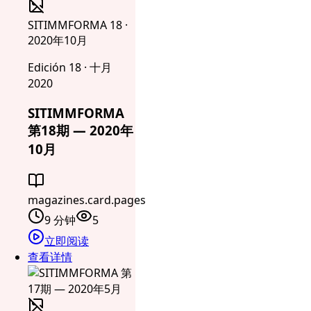
SITIMMFORMA 18 ·
2020年10月
Edición 18 · 十月
2020
SITIMMFORMA
第18期 — 2020年
10月
magazines.card.pages
9 分钟
5
立即阅读
查看详情